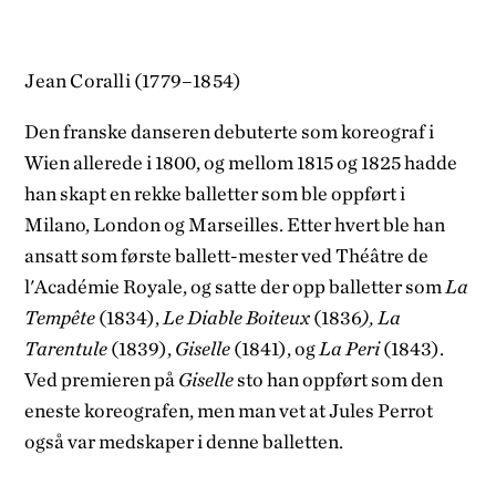
Jean Coralli (1779–1854)
Den franske danseren debuterte som koreograf i
Wien allerede i 1800, og mellom 1815 og 1825 hadde
han skapt en rekke balletter som ble oppført i
Milano, London og Marseilles. Etter hvert ble han
ansatt som første ballett-mester ved Théâtre de
l'Académie Royale, og satte der opp balletter som
La
Tempête
(1834),
Le Diable Boiteux
(1836
), La
Tarentule
(1839),
Giselle
(1841), og
La Peri
(1843).
Ved premieren på
Giselle
sto han oppført som den
eneste koreografen, men man vet at Jules Perrot
også var medskaper i denne balletten.