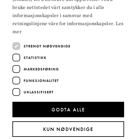
Instagram
bruke nettstedet vårt samtykker du i alle
LinkedIn
informasjonskapsler i samsvar med
retningslinjene våre for informasjonskapsler.
Les
mer
STRENGT NØDVENDIGE
Hoved­samarbeidspartnere
STATISTIKK
MARKEDSFØRING
FUNKSJONALITET
UKLASSIFISERT
GODTA ALLE
KUN NØDVENDIGE