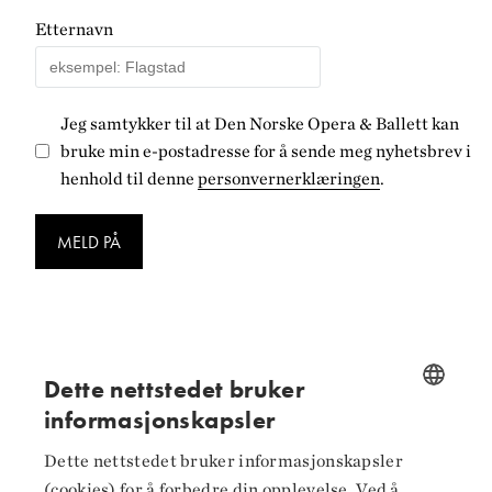
Etternavn
Jeg samtykker til at Den Norske Opera & Ballett kan
bruke min e-postadresse for å sende meg nyhetsbrev i
henhold til denne
personvernerklæringen
.
MELD PÅ
Dette nettstedet bruker
Følg oss på
informasjonskapsler
NORWEGIAN
Facebook
Dette nettstedet bruker informasjonskapsler
ENGLISH
(cookies) for å forbedre din opplevelse. Ved å