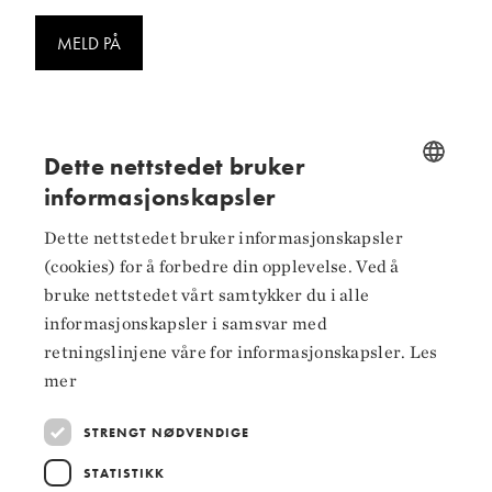
MELD PÅ
Dette nettstedet bruker
informasjonskapsler
Følg oss på
NORWEGIAN
Dette nettstedet bruker informasjonskapsler
ENGLISH
Facebook
(cookies) for å forbedre din opplevelse. Ved å
bruke nettstedet vårt samtykker du i alle
Instagram
informasjonskapsler i samsvar med
LinkedIn
retningslinjene våre for informasjonskapsler.
Les
mer
STRENGT NØDVENDIGE
Hoved­samarbeidspartnere
STATISTIKK