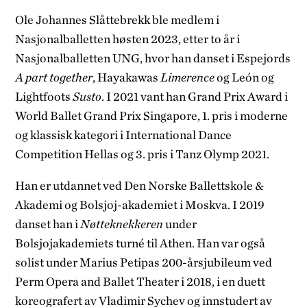
Ole Johannes Slåttebrekk ble medlem i
Nasjonalballetten høsten 2023, etter to år i
Nasjonalballetten UNG, hvor han danset i Espejords
A part together
, Hayakawas
Limerence
og León og
Lightfoots
Susto
. I 2021 vant han Grand Prix Award i
World Ballet Grand Prix Singapore, 1. pris i moderne
og klassisk kategori i International Dance
Competition Hellas og 3. pris i Tanz Olymp 2021.
Han er utdannet ved Den Norske Ballettskole &
Akademi og Bolsjoj-akademiet i Moskva. I 2019
danset han i
Nøtteknekkeren
under
Bolsjojakademiets turné til Athen. Han var også
solist under Marius Petipas 200-årsjubileum ved
Perm Opera and Ballet Theater i 2018, i en duett
koreografert av Vladimir Sychev og innstudert av