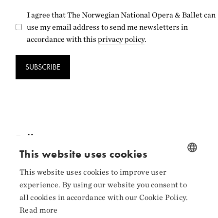
I agree that The Norwegian National Opera & Ballet can
use my email address to send me newsletters in
accordance with this
privacy policy
.
SUBSCRIBE
Follow us
This website uses cookies
Facebook
This website uses cookies to improve user
NORWEGIAN
Instagram
experience. By using our website you consent to
ENGLISH
all cookies in accordance with our Cookie Policy.
LinkedIn
Read more