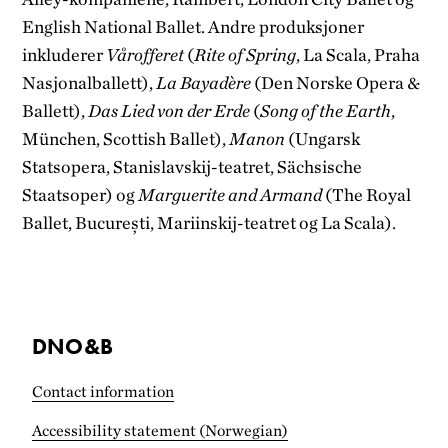
English National Ballet. Andre produksjoner
inkluderer
Vårofferet
(
Rite of Spring
, La Scala, Praha
Nasjonalballett),
La Bayadère
(Den Norske Opera &
Ballett),
Das Lied von der Erde
(
Song of the Earth
,
München, Scottish Ballet),
Manon
(Ungarsk
Statsopera, Stanislavskij-teatret, Sächsische
Staatsoper) og
Marguerite and Armand
(The Royal
Ballet, București, Mariinskij-teatret og La Scala).
DNO&B
Contact information
Accessibility statement (Norwegian)