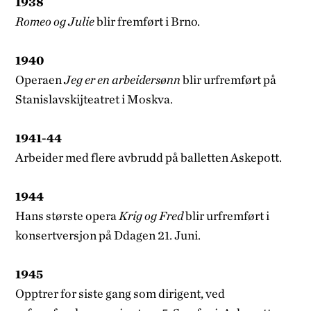
1938
Romeo og Julie
blir fremført i Brno.
1940
Operaen
Jeg er en arbeidersønn
blir urfrem­ført på
Stanislavskijteatret i Moskva.
1941-44
Arbeider med flere avbrudd på balletten Askepott.
1944
Hans største opera
Krig og Fred
blir urfremført i
konsertversjon på D­dagen 21. Juni.
1945
Opptrer for siste gang som dirigent, ved