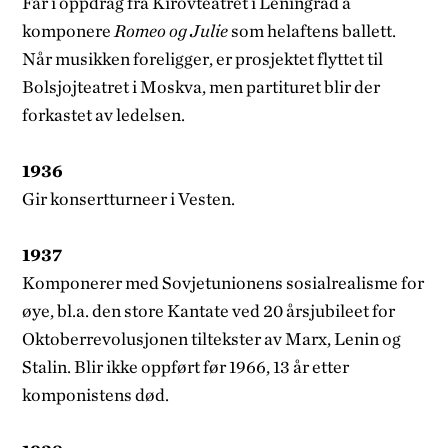
Får i oppdrag fra Kirovteatret i Leningrad å
komponere
Romeo og Julie
som helaftens ballett.
Når musikken foreligger, er prosjektet flyttet til
Bolsjoj­teatret i Moskva, men partituret blir der
forkastet av ledelsen.
1936
Gir konsertturneer i Vesten.
1937
Komponerer med Sovjetunionens sosial­realisme for
øye, bl.a. den store Kantate ved 20 års­jubileet for
Oktoberrevolusjonen tiltekster av Marx, Lenin og
Stalin. Blir ikke oppført før 1966, 13 år etter
komponist­ens død.