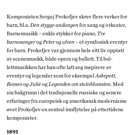
Komponisten Sergej Prokofjev skrev flere verker for
barn, bl.a.
Den stygge andungen­
for sang og orkester,
Barnemusikk – enkle stykker for piano,
Tre
barnesanger
og
Peter og ulven
– et symfonisk eventyr
for barn. Prokofjev var gjennom hele sitt liv opptatt
av scenemusikk, både opera og ballett. Til bal­
lettmusikken har han ofte latt seg inspirere av
eventyr og legender som for eksempel
Askepott,
Romeo og Julie
og
Legenden om steinblomsten
. Med
sin bakgrunn i det tra­disjonelle russiske og senere
erfaringer fra europeisk og amerikansk modernisme
øvet Prokofjev en sentral innflytelse på etterti­dens
komponister.
1891