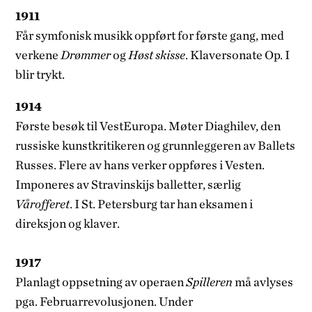
1911
Får symfonisk musikk oppført for første gang, med
verkene
Drømmer
og
Høst­ skisse
. Klaversonate Op. I
blir trykt.
1914
Første besøk til Vest­Europa. Møter Diaghilev, den
russiske kunstkritikeren og grunnleggeren av Ballets
Russes. Flere av hans verker oppføres i Vesten.
Imponeres av Stravinskijs balletter, særlig
Vårofferet
. I St. Petersburg tar han eksamen i
direksjon og klaver.
1917
Planlagt oppsetning av operaen
Spilleren
må avlyses
pga. Februarrevolusjonen. Under