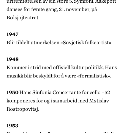
urfremførelsen av sin store 5. Symfoni. Askepott
danses for første gang, 21. novem­ber, på
Bolsjojteatret.
1947
Blir tildelt utmerkelsen «Sovjetisk folkeartist».
1948
Kommer i strid med offisiell kultur­politikk. Hans
musikk blir beskyldt for å være «formalistisk».
1950
Hans Sinfonia Concertante for cello –52
komponeres for og i samarbeid med Mstislav
Rostropovitsj.
1953