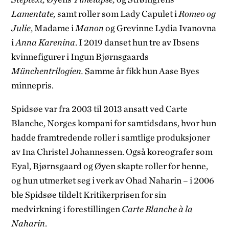
Lamentate,
samt roller som Lady Capulet i
Romeo og
Julie
, Madame i
Manon
og Grevinne Lydia Ivanovna
i
Anna Karenina
. I 2019 danset hun tre av Ibsens
kvinnefigurer i Ingun Bjørnsgaards
Münchentrilogien.
Samme år fikk hun Aase Byes
minnepris.
Spidsøe var fra 2003 til 2013 ansatt ved Carte
Blanche, Norges kompani for samtidsdans, hvor hun
hadde framtredende roller i samtlige produksjoner
av Ina Christel Johannessen. Også koreografer som
Eyal, Bjørnsgaard og Øyen skapte roller for henne,
og hun utmerket seg i verk av Ohad Naharin – i 2006
ble Spidsøe tildelt Kritikerprisen for sin
medvirkning i forestillingen
Carte Blanche à la
Naharin
.