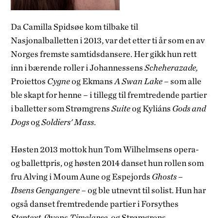
Da Camilla Spidsøe kom tilbake til
Nasjonalballetten i 2013, var det etter ti år som en av
Norges fremste samtidsdansere. Her gikk hun rett
inn i bærende roller i Johannessens
Scheherazade,
Proiettos
Cygne
og Ekmans
A Swan Lake
– som alle
ble skapt for henne – i tillegg til fremtredende partier
i balletter som Strømgrens
Suite
og Kyliáns
Gods and
Dogs
og
Soldiers' Mass
.
Høsten 2013 mottok hun Tom Wilhelmsens opera-
og ballettpris, og høsten 2014 danset hun rollen som
fru Alving i Moum Aune og Espejords
Ghosts –
Ibsens Gengangere
– og ble utnevnt til solist. Hun har
også danset fremtredende partier i Forsythes
Steptext,
Øyens
Timelapse,
og Strømgrens