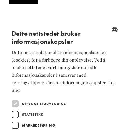
Dette nettstedet bruker
Følg oss på
informasjonskapsler
NORWEGIAN
Dette nettstedet bruker informasjonskapsler
Facebook
ENGLISH
(cookies) for å forbedre din opplevelse. Ved å
Instagram
bruke nettstedet vårt samtykker du i alle
informasjonskapsler i samsvar med
LinkedIn
retningslinjene våre for informasjonskapsler.
Les
mer
STRENGT NØDVENDIGE
Hoved­samarbeidspartnere
STATISTIKK
MARKEDSFØRING