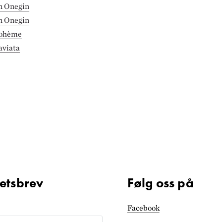
en Onegin
en Onegin
 bohème
raviata
etsbrev
Følg oss på
Facebook