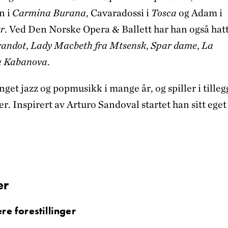
n i
Carmina Burana
, Cavaradossi i
Tosca
og Adam i
r
. Ved Den Norske Opera & Ballett har han også hat
randot
,
Lady Macbeth fra Mtsensk
,
Spar dame
,
La
a Kabanova
.
get jazz og popmusikk i mange år, og spiller i tilleg
r. Inspirert av Arturo Sandoval startet han sitt eget
er
ere forestillinger