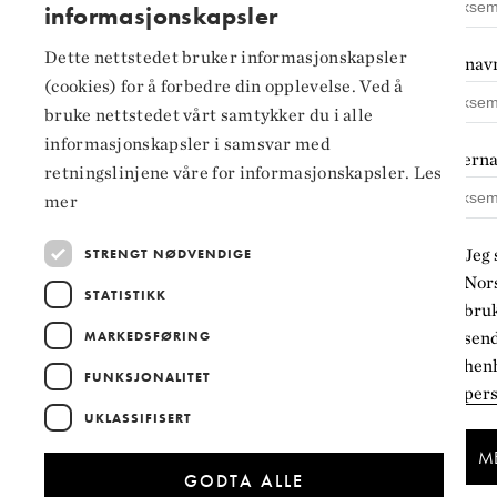
informasjonskapsler
Tilgjengelighets­erklæring
NORWEGIAN
Personvern og
Dette nettstedet bruker informasjonskapsler
Fornav
ENGLISH
informasjonskapsler
(cookies) for å forbedre din opplevelse. Ved å
bruke nettstedet vårt samtykker du i alle
Innstillinger for
informasjonskapsler i samsvar med
informasjonskapsler
Ettern
retningslinjene våre for informasjonskapsler.
Les
mer
Jeg 
STRENGT NØDVENDIGE
Nors
STATISTIKK
bruk
MARKEDSFØRING
sen
henh
FUNKSJONALITET
per
UKLASSIFISERT
ME
GODTA ALLE