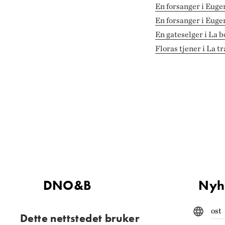
En forsanger i Eug
En forsanger i Eug
En gateselger i La
Floras tjener i La t
DNO&B
Nyh
Kontaktinformasjon
E-post
Dette nettstedet bruker