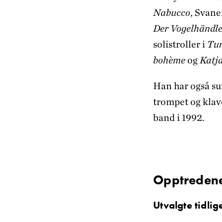
Nabucco
, Svane
Der Vogelhändle
solistroller i
Tu
bohème
og
Katj
Han har også sun
trompet og klave
band i 1992.
Opptreden
Utvalgte tidlig