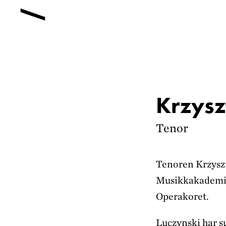
Krzysz
Tenor
Tenoren Krzyszt
Musikkakademiet
Operakoret.
Luczynski har s