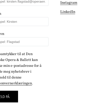
Instagram
LinkedIn
n
avn
samtykker til at Den
ke Opera & Ballett kan
e min e-postadresse for å
de meg nyhetsbrev i
old til denne
sonvernerklæringen
.
LD PÅ