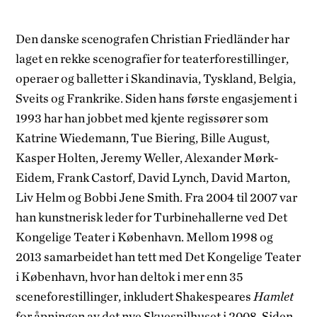
Den danske scenografen Christian Friedländer har
laget en rekke scenografier for teaterforestillinger,
operaer og balletter i Skandinavia, Tyskland, Belgia,
Sveits og Frankrike. Siden hans første engasjement i
1993 har han jobbet med kjente regissører som
Katrine Wiedemann, Tue Biering, Bille August,
Kasper Holten, Jeremy Weller, Alexander Mørk-
Eidem, Frank Castorf, David Lynch, David Marton,
Liv Helm og Bobbi Jene Smith. Fra 2004 til 2007 var
han kunstnerisk leder for Turbinehallerne ved Det
Kongelige Teater i København. Mellom 1998 og
2013 samarbeidet han tett med Det Kongelige Teater
i København, hvor han deltok i mer enn 35
sceneforestillinger, inkludert Shakespeares
Hamlet
for åpningen av det nye Skuespilhuset i 2008. Siden