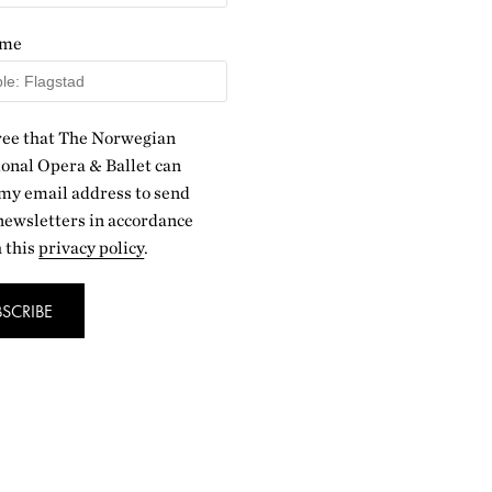
ame
ree that The Norwegian
onal Opera & Ballet can
my email address to send
ewsletters in accordance
 this
privacy policy
.
BSCRIBE