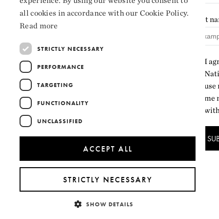
experience. By using our website you consent to
Cookie settings
ENGLISH
all cookies in accordance with our Cookie Policy.
Last n
Read more
STRICTLY NECESSARY
I ag
PERFORMANCE
Nati
TARGETING
use 
me n
FUNCTIONALITY
with
UNCLASSIFIED
SU
ACCEPT ALL
STRICTLY NECESSARY
SHOW DETAILS