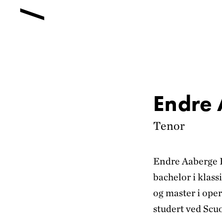
Endre 
Tenor
Endre Aaberge D
bachelor i klas
og master i oper
studert ved Scuo