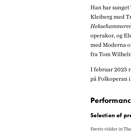
Han har sunget 
Kleiberg med Tr
Heksehammere
operakor, og El
med Moderna ope
fra Tom Wilhelm
I februar 2025 
på Folkoperan i
Performanc
Selection of pr
Første ridder in Th