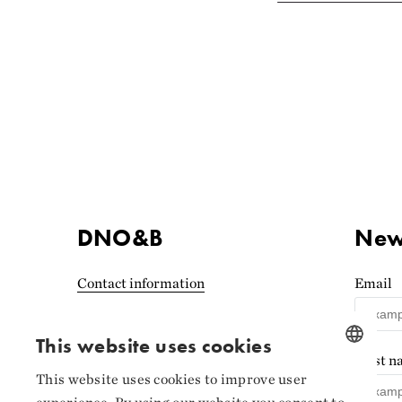
DNO&B
News
Contact information
Email
Accessibility statement
(Norwegian)
This website uses cookies
First 
Privacy and cookies
This website uses cookies to improve user
NORWEGIAN