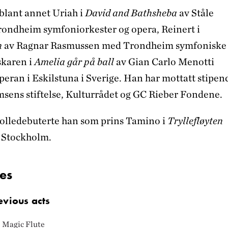
blant annet Uriah i
David and Bathsheba
av Ståle
ondheim symfoniorkester og opera, Reinert i
n
av Ragnar Rasmussen med Trondheim symfoniske
skaren i
Amelia går på ball
av Gian Carlo Menotti
ran i Eskilstuna i Sverige. Han har mottatt stipen
sens stiftelse, Kulturrådet og GC Rieber Fondene.
rolledebuterte han som prins Tamino i
Tryllefløyten
 Stockholm.
es
evious acts
e Magic Flute