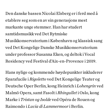
Den danske bassen Nicolai Elsberg er i ferd med å
etablere seg som en av sin generasjons mest
markante unge stemmer. Han har studert
samtidsmusikk ved Det Rytmiske
Musikkonservatorium i København og klassisk sang
ved Det Kongelige Danske Musikkonservatorium
under professor Susanna Eken, og deltok i Vocal
Residency ved Festival d’Aix-en-Provence i 2019.
Hans nylige og kommende høydepunkter inkluderer
Sparafucile i
Rigoletto
ved Det Kongelige Teater og
Deutsche Oper Berlin, kong Heinrich i
Lohengrin
ved
Malmö Opera, samt Fasolt i
Rhingullet
i Oslo, kong
Marke i
Tristan og Isolde
ved Opéra de Rouen og
Raimondo i
Lucia di Lammermoor
i Berlin.