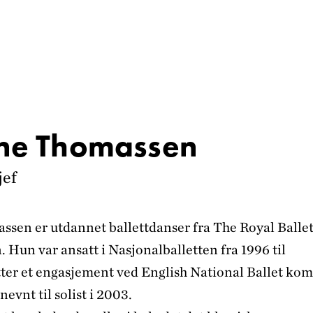
ine Thomassen
jef
ssen er utdannet ballettdanser fra The Royal Balle
 Hun var ansatt i Nasjonalballetten fra 1996 til
tter et engasjement ved English National Ballet ko
nevnt til solist i 2003.