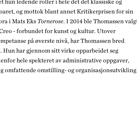
t hun ledende roller i hele det det klassiske og
aret, og mottok blant annet Kritikerprisen for sin
ora i Mats Eks
Tornerose
. I 2014 ble Thomassen valg
Creo - forbundet for kunst og kultur. Utover
mpetanse på øverste nivå, har Thomassen bred
g. Hun har gjennom sitt virke opparbeidet seg
nfor hele spekteret av administrative oppgaver,
og omfattende omstilling- og organisasjonsutvikling