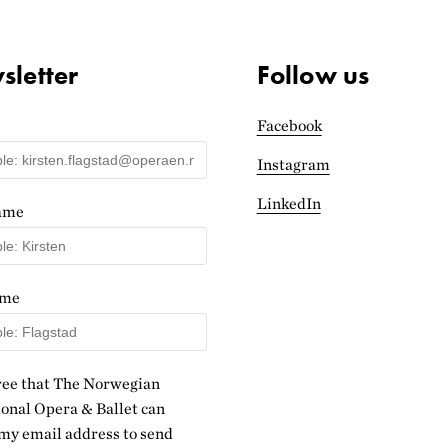
letter
Follow us
Facebook
Instagram
LinkedIn
name
ame
ree that The Norwegian
onal Opera & Ballet can
my email address to send