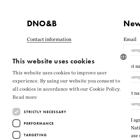
DNO&B
News
Contact information
Email
Accessibility statement
(Norwegian)
This website uses cookies
First 
Privacy and cookies
This website uses cookies to improve user
NORWEGIAN
experience. By using our website you consent to
Cookie settings
ENGLISH
all cookies in accordance with our Cookie Policy.
Last n
Read more
STRICTLY NECESSARY
I ag
PERFORMANCE
Nati
TARGETING
use 