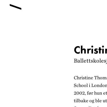
Christ
Ballettskoles
Christine Thoma
School i London.
2002, før hun e
tilbake og ble ut