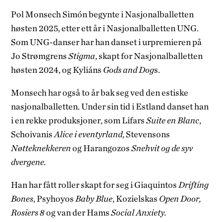
Pol Monsech Simón begynte i Nasjonalballetten
høsten 2025, etter ett år i Nasjonalballetten UNG.
Som UNG-danser har han danset i urpremieren på
Jo Strømgrens
Stigma
, skapt for Nasjonalballetten
høsten 2024, og Kyliáns
Gods and Dog
s.
Monsech har også to år bak seg ved den estiske
nasjonalballetten. Under sin tid i Estland danset han
i en rekke produksjoner, som Lifars
Suite en Blanc
,
Schoivanis
Alice i eventyrland
, Stevensons
Nøtteknekkeren
og Harangozos
Snehvit og de syv
dvergene.
Han har fått roller skapt for seg i Giaquintos
Drifting
Bones
, Psyhoyos
Baby Blue
, Kozielskas
Open Door,
Rosiers 8
og van der Hams
Social Anxiety.