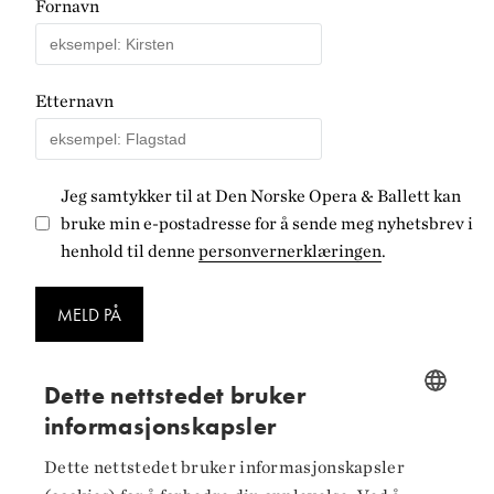
Fornavn
Etternavn
Jeg samtykker til at Den Norske Opera & Ballett kan
bruke min e-postadresse for å sende meg nyhetsbrev i
henhold til denne
personvernerklæringen
.
MELD PÅ
Dette nettstedet bruker
informasjonskapsler
NORWEGIAN
Dette nettstedet bruker informasjonskapsler
Følg oss på
ENGLISH