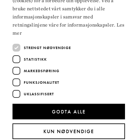
(cookies) for å forbedre din opplevelse. Ved å
bruke nettstedet vårt samtykker du i alle
Facebook
informasjonskapsler i samsvar med
Instagram
retningslinjene våre for informasjonskapsler.
Les
mer
LinkedIn
STRENGT NØDVENDIGE
STATISTIKK
Hoved­samarbeidspartnere
MARKEDSFØRING
FUNKSJONALITET
UKLASSIFISERT
GODTA ALLE
KUN NØDVENDIGE