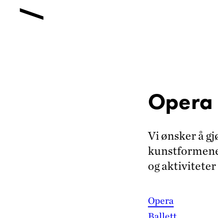
Opera o
Vi ønsker å gjø
kunstformene 
og aktiviteter
Opera
Ballett