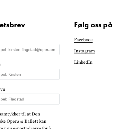
etsbrev
Følg oss på
Facebook
Instagram
LinkedIn
n
avn
samtykker til at Den
ke Opera & Ballett kan
e min e-postadresse for å