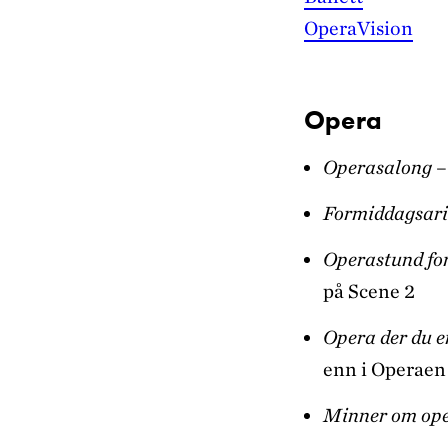
OperaVision
Opera
Operasalong
–
Formiddagsar
Operastund fo
på Scene 2
Opera der du e
enn i Operaen
Minner om op