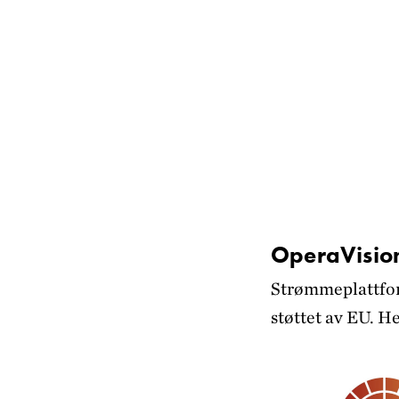
OperaVisio
Strømmeplattfor
støttet av EU. H