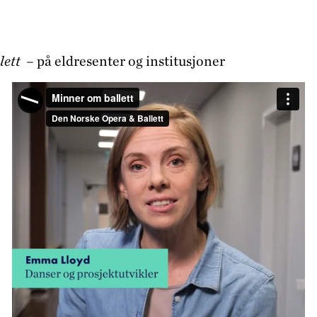
lett –
på eldresenter og institusjoner