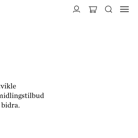
tvikle
midlingstilbud
 bidra.