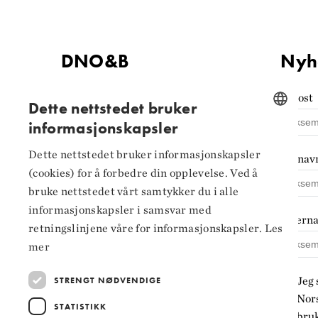
DNO&B
Nyh
Kontaktinformasjon
E-post
Dette nettstedet bruker
informasjonskapsler
Tilgjengelighets­erklæring
NORWEGIAN
Personvern og
Dette nettstedet bruker informasjonskapsler
Fornav
ENGLISH
informasjonskapsler
(cookies) for å forbedre din opplevelse. Ved å
bruke nettstedet vårt samtykker du i alle
Innstillinger for
informasjonskapsler i samsvar med
informasjonskapsler
Ettern
retningslinjene våre for informasjonskapsler.
Les
mer
Jeg 
STRENGT NØDVENDIGE
Nors
STATISTIKK
bruk