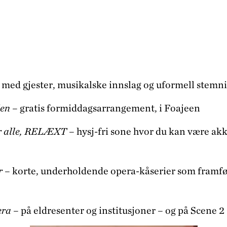
 med gjester, musikalske innslag og uformell stemn
ien
– gratis formiddagsarrangement, i Foajeen
r alle, RELÆXT
–
hysj-fri sone hvor du kan være akk
r
– korte, underholdende opera-kåserier som framfø
era
– på eldresenter og institusjoner – og på Scene 2