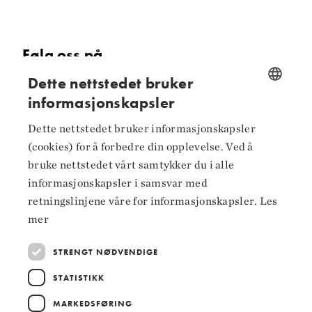
Følg oss på
Dette nettstedet bruker
Facebook
informasjonskapsler
NORWEGIAN
Instagram
Dette nettstedet bruker informasjonskapsler
ENGLISH
LinkedIn
(cookies) for å forbedre din opplevelse. Ved å
bruke nettstedet vårt samtykker du i alle
informasjonskapsler i samsvar med
retningslinjene våre for informasjonskapsler.
Les
mer
Hoved­samarbeidspartnere
STRENGT NØDVENDIGE
STATISTIKK
MARKEDSFØRING