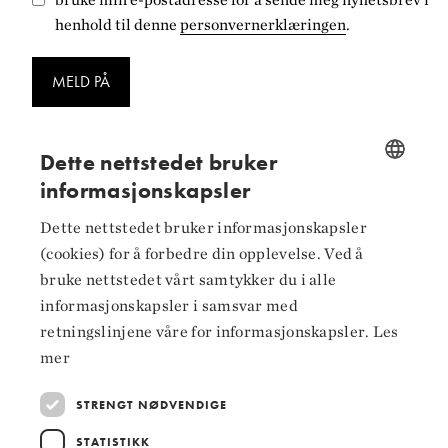
henhold til denne
personvernerklæringen
.
MELD PÅ
Dette nettstedet bruker
informasjonskapsler
NORWEGIAN
Følg oss på
Dette nettstedet bruker informasjonskapsler
ENGLISH
(cookies) for å forbedre din opplevelse. Ved å
Facebook
bruke nettstedet vårt samtykker du i alle
informasjonskapsler i samsvar med
Instagram
retningslinjene våre for informasjonskapsler.
Les
LinkedIn
mer
STRENGT NØDVENDIGE
STATISTIKK