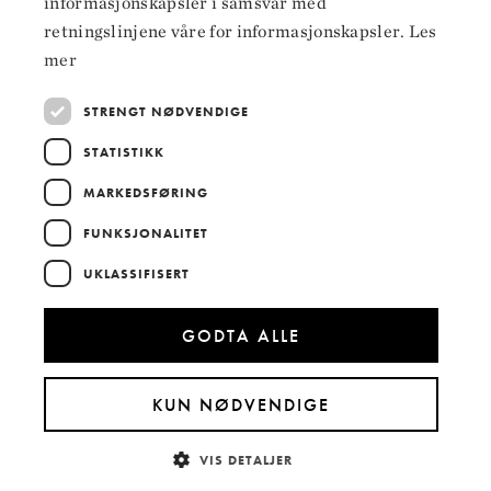
informasjonskapsler i samsvar med
Instagram
retningslinjene våre for informasjonskapsler.
Les
LinkedIn
mer
STRENGT NØDVENDIGE
STATISTIKK
Hoved­samarbeidspartnere
MARKEDSFØRING
FUNKSJONALITET
UKLASSIFISERT
GODTA ALLE
KUN NØDVENDIGE
VIS DETALJER