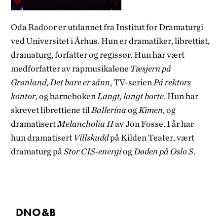
Oda
Radoor
er utdannet fra
Institut
for Dramaturgi
ved Universitet i Århus. Hun er dramatiker, librettist,
dramaturg, forfatter og regissør. Hun har
vært
medforfatter
av
rapmusikalene
Tæsjern
på
Grønland
,
Det bare er sånn
,
TV-serien
På rektors
kontor
,
og
barneboken
Langt,
l
angt
b
orte
. Hun har
skrevet
librettiene
til
Ballerina
og
Kimen
, og
dramatisert
Melancholia
II
av Jon Fosse. I år har
hun dramatisert
Villskudd
på Kilden Teater, vært
dramaturg på
Stor CIS-energi
og
Døden på Oslo S
.
DNO&B