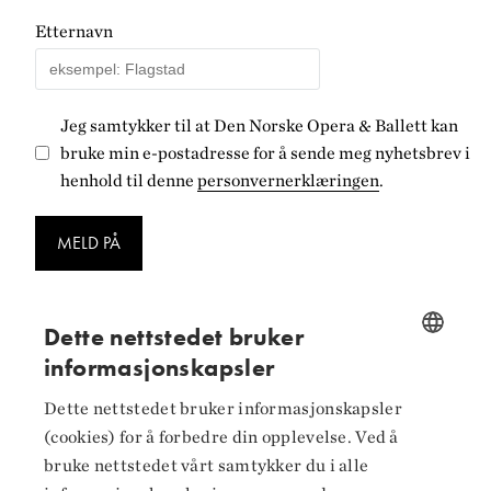
Etternavn
Jeg samtykker til at Den Norske Opera & Ballett kan
bruke min e-postadresse for å sende meg nyhetsbrev i
henhold til denne
personvernerklæringen
.
MELD PÅ
Dette nettstedet bruker
informasjonskapsler
NORWEGIAN
Følg oss på
Dette nettstedet bruker informasjonskapsler
ENGLISH
(cookies) for å forbedre din opplevelse. Ved å
Facebook
bruke nettstedet vårt samtykker du i alle