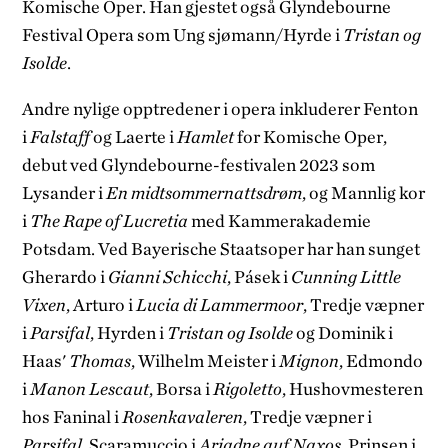
Komische Oper. Han gjestet også Glyndebourne
Festival Opera som Ung sjømann/Hyrde i
Tristan og
Isolde
.
Andre nylige opptredener i opera inkluderer Fenton
i
Falstaff
og Laerte i
Hamlet
for Komische Oper,
debut ved Glyndebourne-festivalen 2023 som
Lysander i
En midtsommernattsdrøm
, og Mannlig kor
i
The Rape of Lucretia
med Kammerakademie
Potsdam. Ved Bayerische Staatsoper har han sunget
Gherardo i
Gianni Schicchi
, Pásek i
Cunning Little
Vixen
, Arturo i
Lucia di Lammermoor
, Tredje væpner
i
Parsifal
, Hyrden i
Tristan og Isolde
og Dominik i
Haas'
Thomas
, Wilhelm Meister i
Mignon
, Edmondo
i
Manon Lescaut
, Borsa i
Rigoletto
, Hushovmesteren
hos Faninal i
Rosenkavaleren
, Tredje væpner i
Parsifal
, Scaramuccio i
Ariadne auf Naxos
, Prinsen i