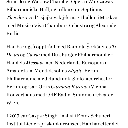
Sumi Jo og Warsaw Chamber Opera i Warszawas
Filharmoniske Hall, og rollen som Septimus i
Theodora
ved Tsjajkovskij-konserthallen i Moskva
med Musica Viva Chamber Orchestra og Alexander
Rudin.
Han har også opptrådt med Raminta Šerkšnytės
Te
Deum
og
Gloria
med Duisburger Philharmoniker,
Händels
Messias
med Nederlands Reisopera i
Amsterdam, Mendelssohns
Elijah
i Berlin
Philharmonie med Rundfunk-Sinfonieorchester
Berlin, og Carl Orffs
Carmina Burana
i Vienna
Konzerthaus med ORF Radio-Sinfonieorchester
Wien.
I 2017 var Caspar Singh finalist i Franz Schubert
Institut Lieder-priskonkurransen. Han har etter det