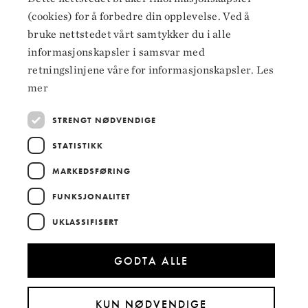
ENGLISH
Instagram
(cookies) for å forbedre din opplevelse. Ved å
bruke nettstedet vårt samtykker du i alle
LinkedIn
informasjonskapsler i samsvar med
retningslinjene våre for informasjonskapsler.
Les
mer
Hoved­samarbeidspartnere
STRENGT NØDVENDIGE
STATISTIKK
MARKEDSFØRING
FUNKSJONALITET
UKLASSIFISERT
GODTA ALLE
KUN NØDVENDIGE