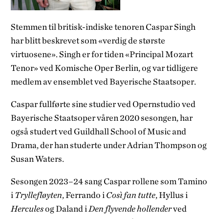
Stemmen til britisk-indiske tenoren Caspar Singh
har blitt beskrevet som «verdig de største
virtuosene». Singh er for tiden «Principal Mozart
Tenor» ved Komische Oper Berlin, og var tidligere
medlem av ensemblet ved Bayerische Staatsoper.
Caspar fullførte sine studier ved Opernstudio ved
Bayerische Staatsoper våren 2020 sesongen, har
også studert ved Guildhall School of Music and
Drama, der han studerte under Adrian Thompson og
Susan Waters.
Sesongen 2023–24 sang Caspar rollene som Tamino
i
Tryllefløyten
, Ferrando i
Così fan tutte
, Hyllus i
Hercules
og Daland i
Den flyvende hollender
ved