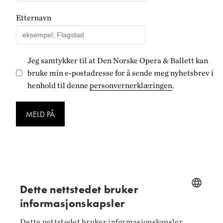
Etternavn
Jeg samtykker til at Den Norske Opera & Ballett kan
bruke min e-postadresse for å sende meg nyhetsbrev i
henhold til denne
personvernerklæringen
.
MELD PÅ
Følg oss på
Dette nettstedet bruker
informasjonskapsler
Facebook
NORWEGIAN
Dette nettstedet bruker informasjonskapsler