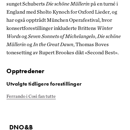
sunget Schuberts
Die schöne Müllerin
på en turné i
England med Sholto Kynoch for Oxford Lieder, og
har også opptrådt München Operafestival, hvor
konsertforestillinger inkluderte Brittens
Winter
Words
og
Seven Sonnets of Michelangelo
,
Die schöne
Müllerin
og
In the Great Dawn
, Thomas Boves
tonesetting av Rupert Brookes dikt «Second Best».
Opptredener
Utvalgte tidligere forestillinger
Ferrando i Così fan tutte
DNO&B