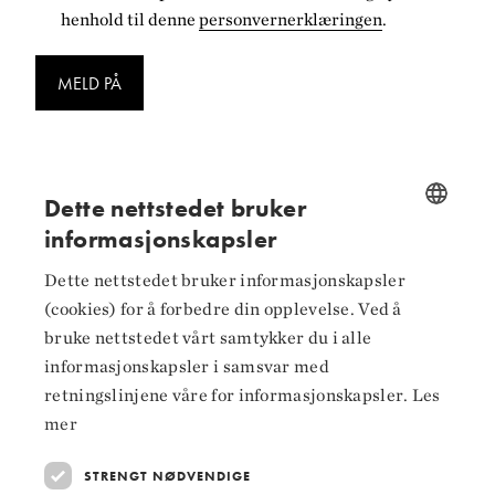
henhold til denne
personvernerklæringen
.
MELD PÅ
Dette nettstedet bruker
informasjonskapsler
Følg oss på
NORWEGIAN
Dette nettstedet bruker informasjonskapsler
ENGLISH
Facebook
(cookies) for å forbedre din opplevelse. Ved å
bruke nettstedet vårt samtykker du i alle
Instagram
informasjonskapsler i samsvar med
LinkedIn
retningslinjene våre for informasjonskapsler.
Les
mer
STRENGT NØDVENDIGE