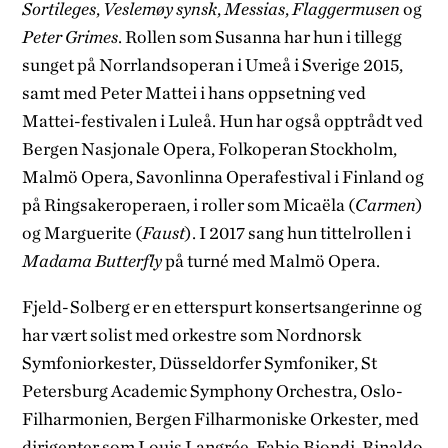
Sortileges
,
Veslemøy
synsk
,
Messias
,
Flaggermusen
og
Peter Grimes
. Rollen som Susanna har hun i tillegg
sunget på Norrlandsoperan i Umeå i Sverige 2015,
samt med Peter Mattei i hans oppsetning ved
Mattei-festivalen i Luleå. Hun har også opptrådt ved
Bergen Nasjonale Opera, Folkoperan Stockholm,
Malmö Opera, Savonlinna Operafestival i Finland og
på Ringsakeroperaen, i roller som Micaëla (
Carmen
)
og Marguerite (
Faust
). I 2017 sang hun tittelrollen i
Madama Butterfly
på turné med Malmö Opera.
Fjeld-Solberg er en etterspurt konsertsangerinne og
har vært solist med orkestre som Nordnorsk
Symfoniorkester, Düsseldorfer Symfoniker, St
Petersburg Academic Symphony Orchestra, Oslo-
Filharmonien, Bergen Filharmoniske Orkester, med
dirigenter som Louis Langrée, Fabio Biondi, Rinaldo