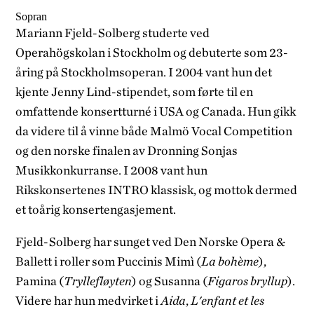
Sopran
Mariann Fjeld-Solberg studerte ved
Operahögskolan i Stockholm og debuterte som 23-
åring på Stockholmsoperan. I 2004 vant hun det
kjente Jenny Lind-stipendet, som førte til en
omfattende konsertturné i USA og Canada. Hun gikk
da videre til å vinne både Malmö Vocal Competition
og den norske finalen av Dronning Sonjas
Musikkonkurranse. I 2008 vant hun
Rikskonsertenes INTRO klassisk, og mottok dermed
et toårig konsertengasjement.
Fjeld-Solberg har sunget ved Den Norske Opera &
Ballett i roller som Puccinis Mimì (
La bohème
),
Pamina (
Tryllefløyten
) og Susanna (
Figaros bryllup
).
Videre har hun medvirket i
Aida
,
L'enfant et les