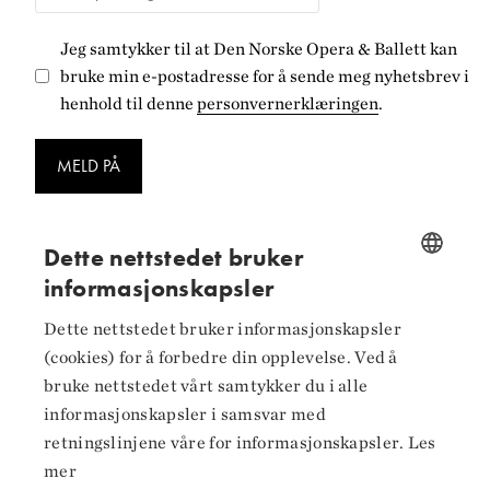
Jeg samtykker til at Den Norske Opera & Ballett kan
bruke min e-postadresse for å sende meg nyhetsbrev i
henhold til denne
personvernerklæringen
.
MELD PÅ
Dette nettstedet bruker
informasjonskapsler
NORWEGIAN
Følg oss på
Dette nettstedet bruker informasjonskapsler
ENGLISH
(cookies) for å forbedre din opplevelse. Ved å
Facebook
bruke nettstedet vårt samtykker du i alle
informasjonskapsler i samsvar med
Instagram
retningslinjene våre for informasjonskapsler.
Les
LinkedIn
mer