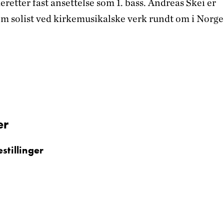
retter fast ansettelse som 1. bass. Andreas Skei er
om solist ved kirkemusikalske verk rundt om i Norge
er
stillinger