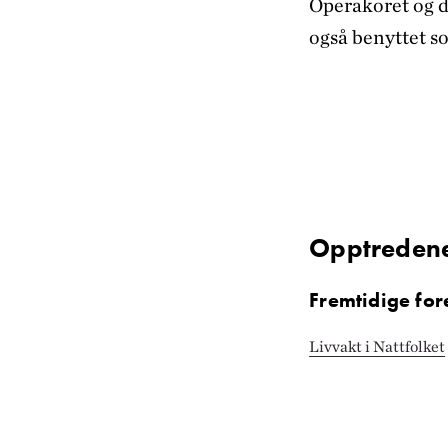
Operakoret og de
også benyttet s
Opptreden
Fremtidige fore
Livvakt i Nattfolket