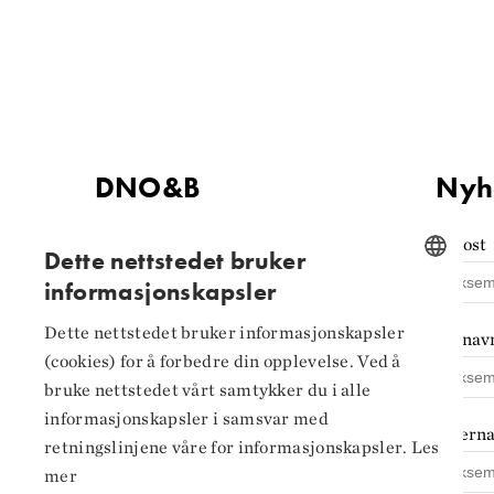
DNO&B
Nyh
Kontaktinformasjon
E-post
Dette nettstedet bruker
informasjonskapsler
Tilgjengelighets­erklæring
NORWEGIAN
Personvern og
Dette nettstedet bruker informasjonskapsler
Fornav
ENGLISH
informasjonskapsler
(cookies) for å forbedre din opplevelse. Ved å
bruke nettstedet vårt samtykker du i alle
Innstillinger for
informasjonskapsler i samsvar med
informasjonskapsler
Ettern
retningslinjene våre for informasjonskapsler.
Les
mer