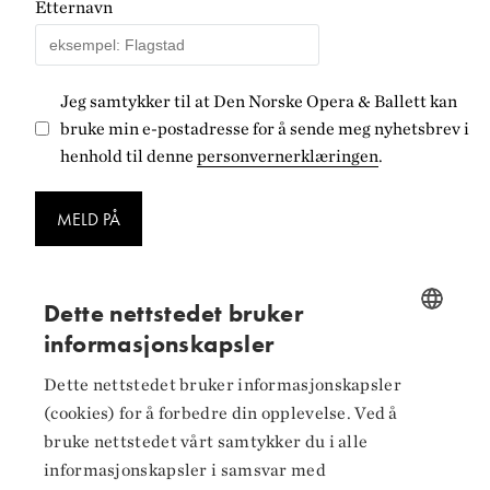
Etternavn
Jeg samtykker til at Den Norske Opera & Ballett kan
bruke min e-postadresse for å sende meg nyhetsbrev i
henhold til denne
personvernerklæringen
.
MELD PÅ
Dette nettstedet bruker
informasjonskapsler
NORWEGIAN
Følg oss på
Dette nettstedet bruker informasjonskapsler
ENGLISH
(cookies) for å forbedre din opplevelse. Ved å
Facebook
bruke nettstedet vårt samtykker du i alle
informasjonskapsler i samsvar med
Instagram