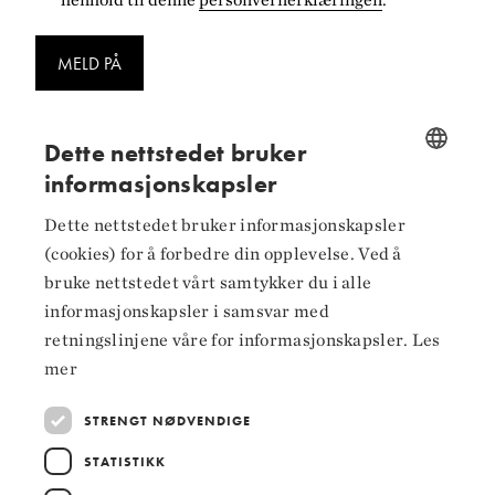
MELD PÅ
Dette nettstedet bruker
informasjonskapsler
NORWEGIAN
Følg oss på
Dette nettstedet bruker informasjonskapsler
ENGLISH
(cookies) for å forbedre din opplevelse. Ved å
Facebook
bruke nettstedet vårt samtykker du i alle
informasjonskapsler i samsvar med
Instagram
retningslinjene våre for informasjonskapsler.
Les
LinkedIn
mer
STRENGT NØDVENDIGE
STATISTIKK
Hoved­samarbeidspartnere