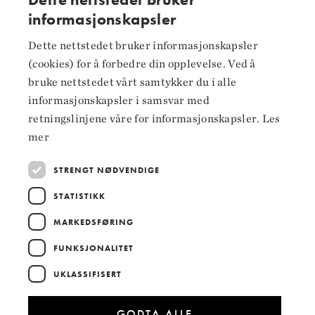
informasjonskapsler
NORWEGIAN
Dette nettstedet bruker informasjonskapsler
Følg oss på
ENGLISH
(cookies) for å forbedre din opplevelse. Ved å
Facebook
bruke nettstedet vårt samtykker du i alle
informasjonskapsler i samsvar med
Instagram
retningslinjene våre for informasjonskapsler.
Les
LinkedIn
mer
STRENGT NØDVENDIGE
STATISTIKK
Hoved­samarbeidspartnere
MARKEDSFØRING
FUNKSJONALITET
UKLASSIFISERT
GODTA ALLE