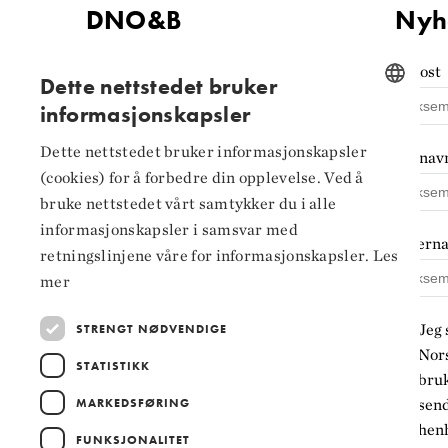
DNO&B
Nyh
Kontaktinformasjon
E-post
Dette nettstedet bruker
informasjonskapsler
Tilgjengelighets­erklæring
NORWEGIAN
Personvern og
Dette nettstedet bruker informasjonskapsler
Fornav
ENGLISH
informasjonskapsler
(cookies) for å forbedre din opplevelse. Ved å
bruke nettstedet vårt samtykker du i alle
Innstillinger for
informasjonskapsler i samsvar med
informasjonskapsler
Ettern
retningslinjene våre for informasjonskapsler.
Les
mer
Jeg 
STRENGT NØDVENDIGE
Nors
STATISTIKK
bruk
MARKEDSFØRING
sen
henh
FUNKSJONALITET