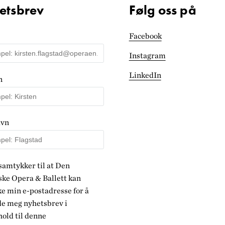
etsbrev
Følg oss på
Facebook
Instagram
LinkedIn
n
avn
samtykker til at Den
ke Opera & Ballett kan
e min e-postadresse for å
de meg nyhetsbrev i
old til denne