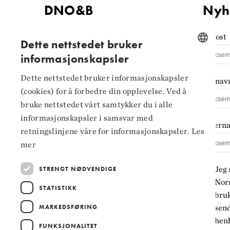
DNO&B
Nyh
Kontaktinformasjon
E-post
Dette nettstedet bruker
informasjonskapsler
Tilgjengelighets­erklæring
NORWEGIAN
Personvern og
Dette nettstedet bruker informasjonskapsler
Fornav
ENGLISH
informasjonskapsler
(cookies) for å forbedre din opplevelse. Ved å
bruke nettstedet vårt samtykker du i alle
Innstillinger for
informasjonskapsler i samsvar med
informasjonskapsler
Ettern
retningslinjene våre for informasjonskapsler.
Les
mer
Jeg 
STRENGT NØDVENDIGE
Nors
STATISTIKK
bruk
MARKEDSFØRING
sen
henh
FUNKSJONALITET