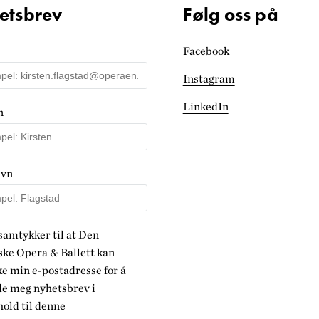
etsbrev
Følg oss på
Facebook
Instagram
LinkedIn
n
avn
samtykker til at Den
ke Opera & Ballett kan
e min e-postadresse for å
de meg nyhetsbrev i
old til denne