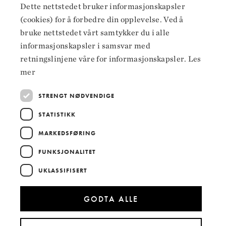
Dette nettstedet bruker informasjonskapsler
Facebook
ENGLISH
(cookies) for å forbedre din opplevelse. Ved å
Instagram
bruke nettstedet vårt samtykker du i alle
informasjonskapsler i samsvar med
LinkedIn
retningslinjene våre for informasjonskapsler.
Les
mer
STRENGT NØDVENDIGE
Hoved­samarbeidspartnere
STATISTIKK
MARKEDSFØRING
FUNKSJONALITET
UKLASSIFISERT
GODTA ALLE