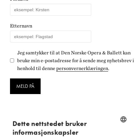
Etternavn
Jeg samtykker til at Den Norske Opera & Ballett kan
bruke min e-postadresse for å sende meg nyhetsbrev i
henhold til denne
personvernerklæringen
.
MELD PÅ
Dette nettstedet bruker
Følg oss på
informasjonskapsler
NORWEGIAN