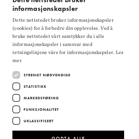
informasjonskapsler
NORWEGIAN
Dette nettstedet bruker informasjonskapsler
Følg oss på
ENGLISH
(cookies) for å forbedre din opplevelse. Ved å
Facebook
bruke nettstedet vårt samtykker du i alle
informasjonskapsler i samsvar med
Instagram
retningslinjene våre for informasjonskapsler.
Les
LinkedIn
mer
STRENGT NØDVENDIGE
STATISTIKK
Hoved­samarbeidspartnere
MARKEDSFØRING
FUNKSJONALITET
UKLASSIFISERT
GODTA ALLE