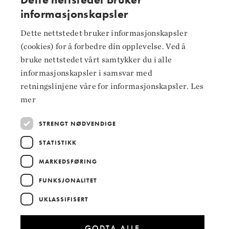
informasjonskapsler
NORWEGIAN
Dette nettstedet bruker informasjonskapsler
Følg oss på
ENGLISH
(cookies) for å forbedre din opplevelse. Ved å
Facebook
bruke nettstedet vårt samtykker du i alle
informasjonskapsler i samsvar med
Instagram
retningslinjene våre for informasjonskapsler.
Les
LinkedIn
mer
STRENGT NØDVENDIGE
STATISTIKK
Hoved­samarbeidspartnere
MARKEDSFØRING
FUNKSJONALITET
UKLASSIFISERT
GODTA ALLE