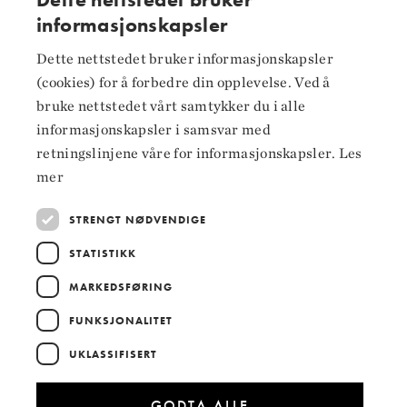
informasjonskapsler
NORWEGIAN
Dette nettstedet bruker informasjonskapsler
Følg oss på
ENGLISH
(cookies) for å forbedre din opplevelse. Ved å
Facebook
bruke nettstedet vårt samtykker du i alle
informasjonskapsler i samsvar med
Instagram
retningslinjene våre for informasjonskapsler.
Les
LinkedIn
mer
STRENGT NØDVENDIGE
STATISTIKK
Hoved­samarbeidspartnere
MARKEDSFØRING
FUNKSJONALITET
UKLASSIFISERT
GODTA ALLE