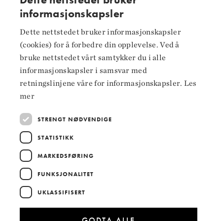
informasjonskapsler
NORWEGIAN
Dette nettstedet bruker informasjonskapsler
Følg oss på
ENGLISH
(cookies) for å forbedre din opplevelse. Ved å
Facebook
bruke nettstedet vårt samtykker du i alle
informasjonskapsler i samsvar med
Instagram
retningslinjene våre for informasjonskapsler.
Les
LinkedIn
mer
STRENGT NØDVENDIGE
STATISTIKK
Hoved­samarbeidspartnere
MARKEDSFØRING
FUNKSJONALITET
UKLASSIFISERT
GODTA ALLE