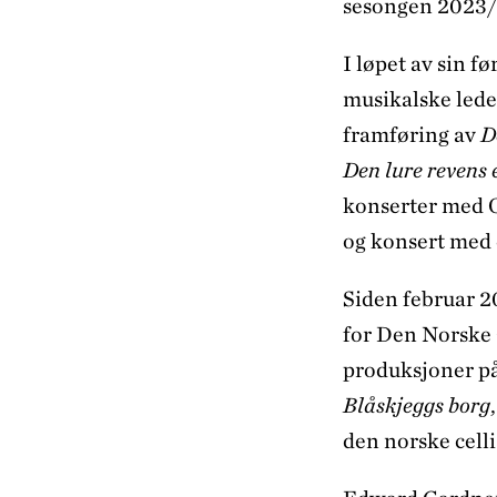
sesongen 2023/
I løpet av sin 
musikalske lede
framføring av
D
Den lure revens 
konserter med O
og konsert med
Siden februar 2
for Den Norske O
produksjoner på
Blåskjeggs borg
den norske cell