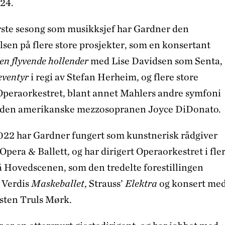
24.
første sesong som musikksjef har Gardner den
lsen på flere store prosjekter, som en konsertant
en flyvende hollender
med Lise Davidsen som Senta,
eventyr
i regi av Stefan Herheim, og flere store
peraorkestret, blant annet Mahlers andre symfoni
 den amerikanske mezzosopranen Joyce DiDonato.
022 har Gardner fungert som kunstnerisk rådgiver
pera & Ballett, og har dirigert Operaorkestret i fle
 Hovedscenen, som den tredelte forestillingen
, Verdis
Maskeballet
, Strauss’
Elektra
og konsert me
isten Truls Mørk.