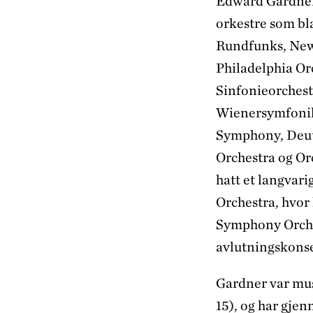
Edward Gardner 
orkestre som b
Rundfunks, New
Philadelphia O
Sinfonieorchest
Wienersymfonik
Symphony, Deut
Orchestra og Orc
hatt et langva
Orchestra, hvor
Symphony Orches
avlutningskons
Gardner var mus
15), og har gje