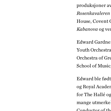
produksjoner a
Rosenkavaleren
House, Covent G
Kabanova
og ve
Edward Gardner 
Youth Orchestra
Orchestra of Gre
School of Music
Edward ble født
og Royal Academ
for The Hallé o
mange utmerkel
Conductor of th