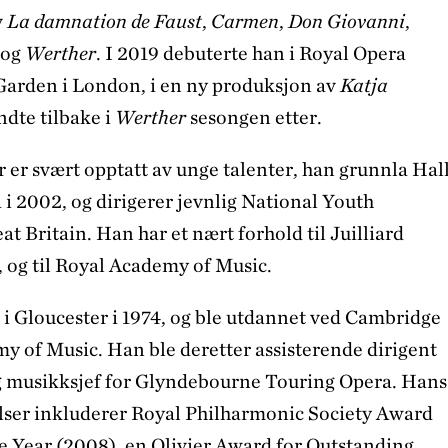
v
La damnation de Faust
,
Carmen
,
Don Giovanni
,
og
Werther
. I 2019 debuterte han i Royal Opera
arden i London, i en ny produksjon av
Katja
ndte tilbake i
Werther
sesongen etter.
er svært opptatt av unge talenter, han grunnla Hal
 i 2002, og dirigerer jevnlig National Youth
at Britain. Han har et nært forhold til Juilliard
, og til Royal Academy of Music.
 i Gloucester i 1974, og ble utdannet ved Cambridge
y of Music. Han ble deretter assisterende dirigent
g musikksjef for Glyndebourne Touring Opera. Hans
ser inkluderer Royal Philharmonic Society Award
e Year (2008), en Olivier Award for Outstanding