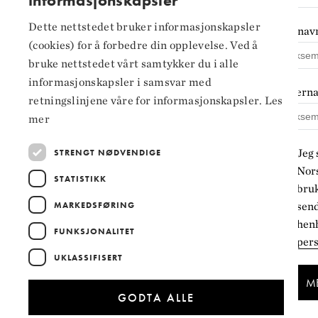
informasjonskapsler
NORWEGIAN
Personvern og
Dette nettstedet bruker informasjonskapsler
Fornav
ENGLISH
informasjonskapsler
(cookies) for å forbedre din opplevelse. Ved å
bruke nettstedet vårt samtykker du i alle
Innstillinger for
informasjonskapsler i samsvar med
informasjonskapsler
Ettern
retningslinjene våre for informasjonskapsler.
Les
mer
Jeg 
STRENGT NØDVENDIGE
Nors
STATISTIKK
bruk
MARKEDSFØRING
sen
henh
FUNKSJONALITET
per
UKLASSIFISERT
ME
GODTA ALLE