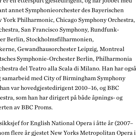
er en etterspurt gjestedirigent, og har jobbet med
lant annet Symphonieorchester des Bayerischen
 York Philharmonic, Chicago Symphony Orchestra,
rchestra, San Francisco Symphony, Rundfunk-
er Berlin, Stockholmsfilharmonien,
erne, Gewandhausorchester Leipzig, Montreal
sches Symphonie-Orchester Berlin, Philharmonia
hestra del Teatro alla Scala di Milano. Han har ogs
rig samarbeid med City of Birmingham Symphony
 han var hovedgjestedirigent 2010–16, og BBC
tra, som han har dirigert på både åpnings- og
erten av BBC Proms.
ikksjef for English National Opera i åtte år (2007–
nnom flere år gjestet New Yorks Metropolitan Opera i