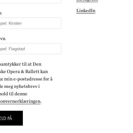
LinkedIn
n
avn
samtykker til at Den
ke Opera & Ballett kan
e min e-postadresse for å
de meg nyhetsbrev i
old til denne
sonvernerklæringen
.
LD PÅ