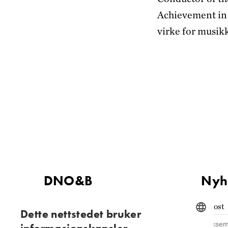
Achievement in 
virke for musik
DNO&B
Nyh
Kontaktinformasjon
E-post
Dette nettstedet bruker
Tilgjengelighets­erklæring