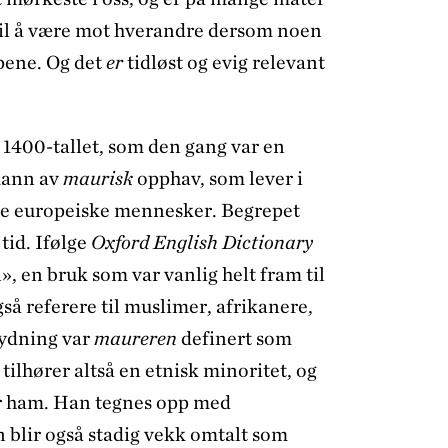
s til å være mot hverandre dersom noen
appene. Og det
er
tidløst og evig relevant
v 1400-tallet, som den gang var en
mann av
maurisk
opphav, som lever i
e europeiske mennesker. Begrepet
tid. Ifølge
Oxford English Dictionary
n», en bruk som var vanlig helt fram til
så referere til muslimer, afrikanere,
tydning var
maureren
definert som
ilhører altså en etnisk minoritet, og
rer ham. Han tegnes opp med
n blir også stadig vekk omtalt som