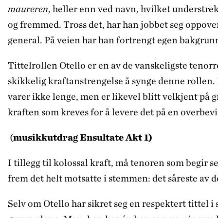
maureren
, heller enn ved navn, hvilket understre
og fremmed. Tross det, har han jobbet seg oppover
general. På veien har han fortrengt egen bakgrunn 
Tittelrollen Otello er en av de vanskeligste tenor
skikkelig kraftanstrengelse å synge denne rollen. 
varer ikke lenge, men er likevel blitt velkjent på
kraften som kreves for å levere det på en overbev
(
musikkutdrag Ensultate Akt 1)
I tillegg til kolossal kraft, må tenoren som begir 
frem det helt motsatte i stemmen: det såreste av de
Selv om Otello har sikret seg en respektert tittel 