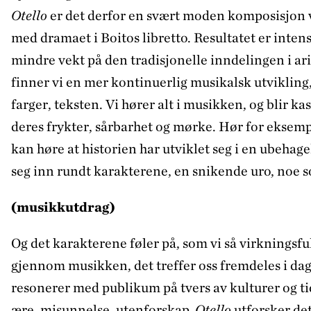
Otello
er det derfor en svært moden komposisjon v
med dramaet i Boitos libretto. Resultatet er intens
mindre vekt på den tradisjonelle inndelingen i ar
finner vi en mer kontinuerlig musikalsk utvikling,
farger, teksten. Vi hører alt i musikken, og blir kas
deres frykter, sårbarhet og mørke. Hør for eksemp
kan høre at historien har utviklet seg i en ubehage
seg inn rundt karakterene, en snikende uro, noe s
(musikkutdrag)
Og det karakterene føler på, som vi så virkningsfu
gjennom musikken, det treffer oss fremdeles i dag
resonerer med publikum på tvers av kulturer og tid
ære, misunnelse, utenforskap.
Otello
utforsker det