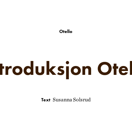
Otello
troduksjon Ote
Susanna Solsrud
Text