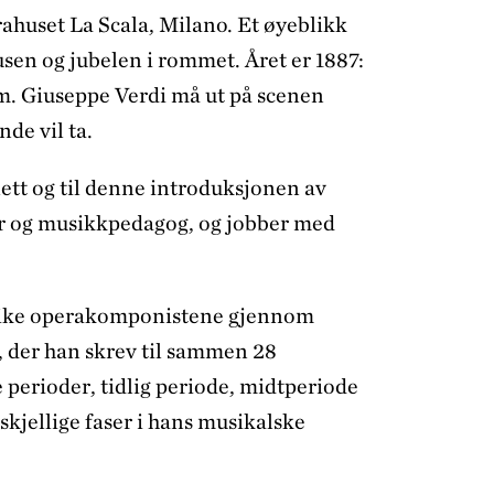
rahuset La Scala, Milano. Et øyeblikk
ausen og jubelen i rommet. Året er 1887:
um. Giuseppe Verdi må ut på scenen
de vil ta.
tt og til denne introduksjonen av
ger og musikkpedagog, og jobber med
esrike operakomponistene gjennom
, der han skrev til sammen 28
e perioder, tidlig periode, midtperiode
skjellige faser i hans musikalske