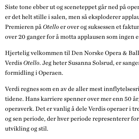
Siste tone ebber ut og sceneteppet går ned på ope
er det helt stille i salen, men så eksploderer appl
Premieren på
Otello
er over og suksessen et fakt
over 20 ganger for å motta applausen som ingen en
Hjertelig velkommen til Den Norske Opera & Balle
Verdis
Otello
. Jeg heter Susanna Solsrud, er san
formidling i Operaen.
Verdi regnes som en av de aller mest innflytels
tidene. Hans karriere spenner over mer enn 50 år
operaverk. Det er vanlig å dele Verdis operaer i tr
og sen periode, der hver periode representerer for
utvikling og stil.