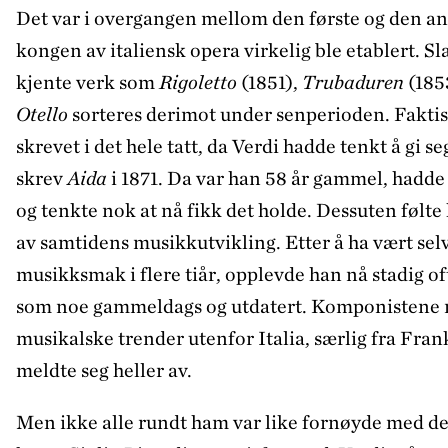
Det var i overgangen mellom den første og den an
kongen av italiensk opera virkelig ble etablert. 
kjente verk som
Rigoletto
(1851),
Trubaduren
(185
Otello
sorteres derimot under senperioden. Faktisk
skrevet i det hele tatt, da Verdi hadde tenkt å gi
skrev
Aida
i 1871. Da var han 58 år gammel, hadde 
og tenkte nok at nå fikk det holde. Dessuten følte
av samtidens musikkutvikling. Etter å ha vært selv
musikksmak i flere tiår, opplevde han nå stadig oft
som noe gammeldags og utdatert. Komponistene r
musikalske trender utenfor Italia, særlig fra Fran
meldte seg heller av.
Men ikke alle rundt ham var like fornøyde med d