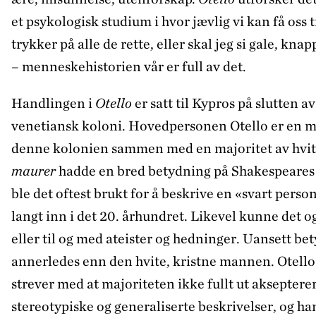
et psykologisk studium i hvor jævlig vi kan få os
trykker på alle de rette, eller skal jeg si gale, kn
– menneskehistorien vår er full av det.
Handlingen i
Otello
er satt til Kypros på slutten a
venetiansk koloni. Hovedpersonen Otello er en 
denne kolonien sammen med en majoritet av hvit
maurer
hadde en bred betydning på Shakespeares 
ble det oftest brukt for å beskrive en «svart perso
langt inn i det 20. århundret. Likevel kunne det og
eller til og med ateister og hedninger. Uansett be
annerledes enn den hvite, kristne mannen. Otello t
strever med at majoriteten ikke fullt ut aksepte
stereotypiske og generaliserte beskrivelser, og ha