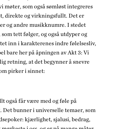
i møter, som også sømløst integreres
t, direkte og virkningsfullt. Det er
ier og andre musikknumre. I stedet
 som tett følger, og også utdyper og
tet inn i karakterenes indre følelsesliv,
el bare her på åpningen av Akt 3: Vi
lig retning, at det begynner å snevre
om pirker i sinnet:
llt også får være med og føle på
. Det bunner i universelle temaer, som
sepoker: kjærlighet, sjalusi, bedrag,
 mørkeste i oss, og er på mange måter