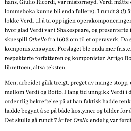
hans, Giulio Ricordi, var misfornøyd. Verdi måtte d
lommeboka kunne bli enda fullere). I rundt 8 (!) år
lokke Verdi til å ta opp igjen operakomponeringen,
hvor glad Verdi var i Shakespeare, og presentert
skuespill
Othello
fra 1603 om til et operaverk. Da s
komponistens øyne. Forslaget ble enda mer frist
respekterte forfatteren og komponisten Arrigo Boit
librettoen, altså teksten.
Men, arbeidet gikk treigt, preget av mange stopp,
mellom Verdi og Boito. I lang tid unngikk Verdi i d
ordentlig bekreftelse på at han faktisk hadde tenk
hadde begynt å se på både kostymer og bilder for å
Det skulle gå rundt 7 år før
Otello
endelig var ferdi