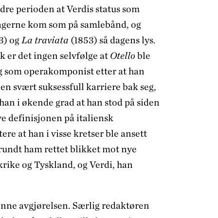
dre perioden at Verdis status som
Slagerne kom som på samlebånd, og
3) og
La traviata
(1853)
så dagens lys.
 er det ingen selvfølge at
Otello
ble
 seg som operakomponist etter at han
en svært suksessfull karriere bak seg,
 han i økende grad at han stod på siden
e definisjonen på italiensk
ere at han i visse kretser ble ansett
undt ham rettet blikket mot nye
krike og Tyskland, og Verdi, han
enne avgjørelsen. Særlig redaktøren