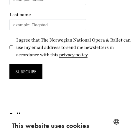
Last name
I agree that The Norwegian National Opera & Ballet can
use my email address to send me newsletters in
accordance with this
privacy policy
.
SUBSCRIBE
Follow us
This website uses cookies
Facebook