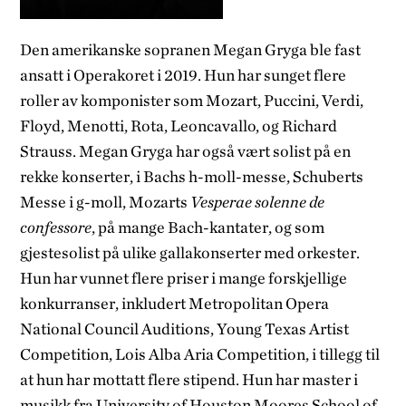
Den amerikanske sopranen Megan Gryga ble fast
ansatt i Operakoret i 2019. Hun har sunget flere
roller av komponister som Mozart, Puccini, Verdi,
Floyd, Menotti, Rota, Leoncavallo, og Richard
Strauss. Megan Gryga har også vært solist på en
rekke konserter, i Bachs h-moll-messe, Schuberts
Messe i g-moll, Mozarts
Vesperae solenne de
confessore
, på mange Bach-kantater, og som
gjestesolist på ulike gallakonserter med orkester.
Hun har vunnet flere priser i mange forskjellige
konkurranser, inkludert Metropolitan Opera
National Council Auditions, Young Texas Artist
Competition, Lois Alba Aria Competition, i tillegg til
at hun har mottatt flere stipend. Hun har master i
musikk fra University of Houston Moores School of