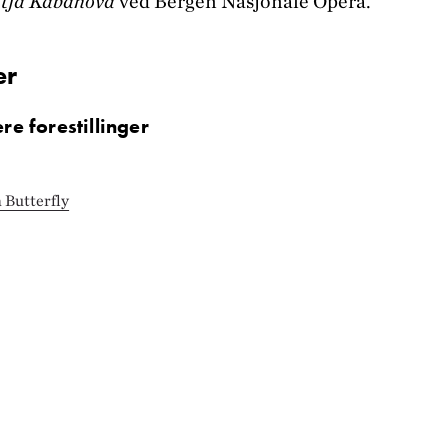
tja Kabanova
ved Bergen Nasjonale Opera.
er
ere forestillinger
Butterfly