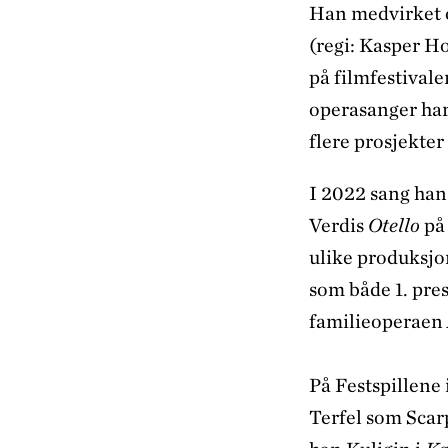
Han medvirket 
(regi: Kasper Ho
på filmfestivale
operasanger har
flere prosjekte
I 2022 sang han
Verdis
Otello
på
ulike produksjo
som både 1. pres
familieoperaen
På Festspillene
Terfel som Scarp