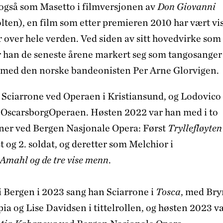
også som Masetto i filmversjonen av
Don Giovanni
lten), en film som etter premieren 2010 har vært vi
r over hele verden. Ved siden av sitt hovedvirke som
 han de seneste årene markert seg som tangosanger 
r med den norske bandeonisten Per Arne Glorvigen.
 Sciarrone ved Operaen i Kristiansund, og Lodovico 
 OscarsborgOperaen. Høsten 2022 var han med i to
ner ved Bergen Nasjonale Opera: Først
Tryllefløyten
t og 2. soldat, og deretter som Melchior i
Amahl og de tre vise menn
.
 i Bergen i 2023 sang han Sciarrone i
Tosca
, med Bry
ia og Lise Davidsen i tittelrollen, og høsten 2023 v