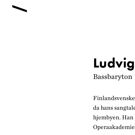
Ludvig
Bassbaryton
Finlandsvenske
da hans sangtale
hjembyen. Han 
Operaakademiet