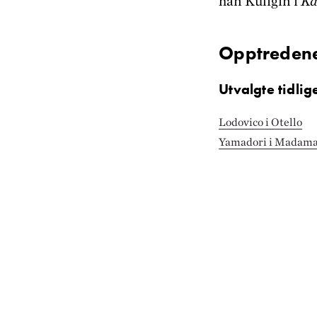
han Kuligin i
Ka
Opptreden
Utvalgte tidlig
Lodovico i Otello
Yamadori i Madama 