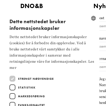
DNO&B
Nyh
Kontaktinformasjon
E-post
Dette nettstedet bruker
informasjonskapsler
Tilgjengelighets­erklæring
NORWEGIAN
Personvern og
Dette nettstedet bruker informasjonskapsler
Fornav
ENGLISH
informasjonskapsler
(cookies) for å forbedre din opplevelse. Ved å
bruke nettstedet vårt samtykker du i alle
Innstillinger for
informasjonskapsler i samsvar med
informasjonskapsler
Ettern
retningslinjene våre for informasjonskapsler.
Les
mer
Jeg 
STRENGT NØDVENDIGE
Nors
STATISTIKK
bruk
MARKEDSFØRING
sen
henh
FUNKSJONALITET