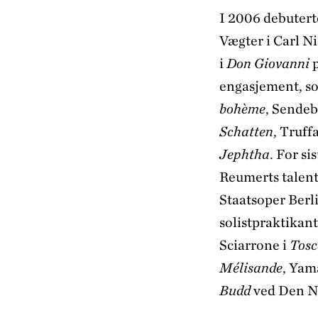
I 2006 debuter
Vægter i Carl N
i
Don Giovanni
p
engasjement, som
bohème
, Sendeb
Schatten
, Truff
Jephtha
. For s
Reumerts talent
Staatsoper Berl
solistpraktikan
Sciarrone i
Tos
Mélisande
, Yam
Budd
ved Den No