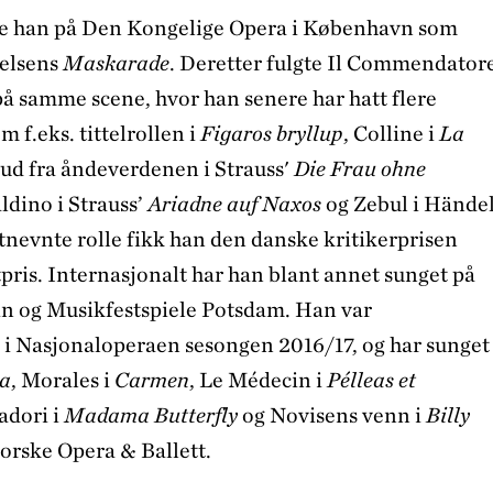
te han på Den Kongelige Opera i København som
ielsens
Maskarade
. Deretter fulgte Il Commendator
å samme scene, hvor han senere har hatt flere
 f.eks. tittelrollen i
Figaros bryllup
, Colline i
La
ud fra åndeverdenen i Strauss'
Die Frau ohne
aldino i Strauss’
Ariadne auf Naxos
og Zebul i Hände
istnevnte rolle fikk han den danske kritikerprisen
pris. Internasjonalt har han blant annet sunget på
in og Musikfestspiele Potsdam. Han var
t i Nasjonaloperaen sesongen 2016/17, og har sunget
ca
, Morales i
Carmen
, Le Médecin i
Pélleas et
adori i
Madama Butterfly
og Novisens venn i
Billy
rske Opera & Ballett.