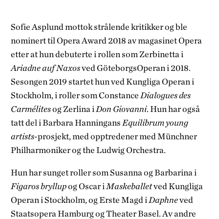
Sofie Asplund mottok strålende kritikker og ble
nominert til Opera Award 2018 av magasinet Opera
etter at hun debuterte i rollen som Zerbinetta i
Ariadne auf Naxos
ved GöteborgsOperan i 2018.
Sesongen 2019 startet hun ved Kungliga Operan i
Stockholm, i roller som Constance
Dialogues des
Carmélites
og Zerlina i
Don Giovanni
. Hun har også
tatt del i Barbara Hanningans
Equilibrum young
artists
-prosjekt, med opptredener med Münchner
Philharmoniker og the Ludwig Orchestra.
Hun har sunget roller som Susanna og Barbarina i
Figaros bryllup
og Oscar i
Maskeballet
ved Kungliga
Operan i Stockholm, og Erste Magd i
Daphne
ved
Staatsopera Hamburg og Theater Basel. Av andre