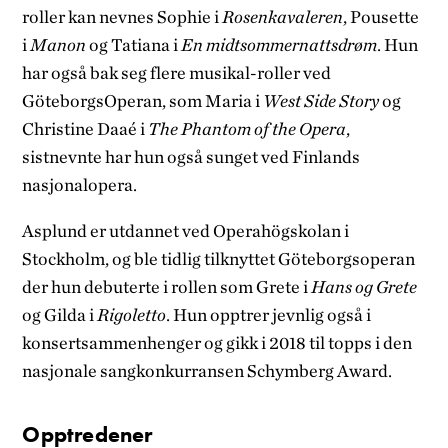
roller kan nevnes Sophie i
Rosenkavaleren
, Pousette
i
Manon
og Tatiana i
En midtsommernattsdrøm
. Hun
har også bak seg flere musikal-roller ved
GöteborgsOperan, som Maria i
West Side Story
og
Christine Daaé i
The Phantom of the Opera
,
sistnevnte har hun også sunget ved Finlands
nasjonalopera.
Asplund er utdannet ved Operahögskolan i
Stockholm, og ble tidlig tilknyttet Göteborgsoperan
der hun debuterte i rollen som Grete i
Hans og Grete
og Gilda i
Rigoletto
. Hun opptrer jevnlig også i
konsertsammenhenger og gikk i 2018 til topps i den
nasjonale sangkonkurransen Schymberg Award.
Opptredener