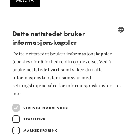
Dette nettstedet bruker
informasjonskapsler
Følg oss på
NORWEGIAN
Dette nettstedet bruker informasjonskapsler
ENGLISH
Facebook
(cookies) for å forbedre din opplevelse. Ved å
bruke nettstedet vårt samtykker du i alle
Instagram
informasjonskapsler i samsvar med
LinkedIn
retningslinjene våre for informasjonskapsler.
Les
mer
STRENGT NØDVENDIGE
Hoved­samarbeidspartnere
STATISTIKK
MARKEDSFØRING