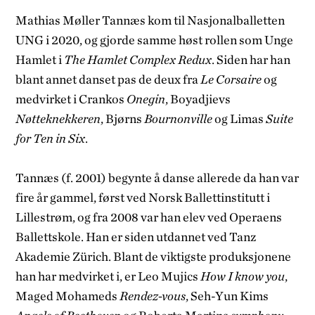
Mathias Møller Tannæs kom til Nasjonalballetten
UNG i 2020, og gjorde samme høst rollen som Unge
Hamlet i
The Hamlet Complex Redux
.
Siden har han
blant annet danset pas de deux fra
Le Corsaire
og
medvirket i Crankos
Onegin
, Boyadjievs
Nøtteknekkeren
, Bjørns
Bournonville
og Limas
Suite
for Ten in Six
.
Tannæs (f. 2001) begynte å danse allerede da han var
fire år gammel, først ved Norsk Ballettinstitutt i
Lillestrøm, og fra 2008 var han elev ved Operaens
Ballettskole. Han er siden utdannet ved Tanz
Akademie Zürich. Blant de viktigste produksjonene
han har medvirket i, er Leo Mujics
How I know you
,
Maged Mohameds
Rendez-vous
, Seh-Yun Kims