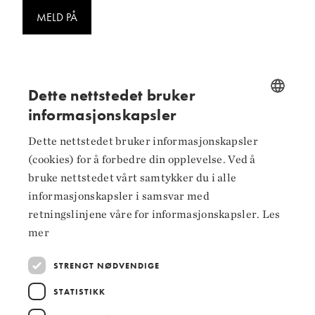
MELD PÅ
Dette nettstedet bruker
informasjonskapsler
Følg oss på
NORWEGIAN
Dette nettstedet bruker informasjonskapsler
ENGLISH
Facebook
(cookies) for å forbedre din opplevelse. Ved å
bruke nettstedet vårt samtykker du i alle
Instagram
informasjonskapsler i samsvar med
LinkedIn
retningslinjene våre for informasjonskapsler.
Les
mer
STRENGT NØDVENDIGE
Hoved­samarbeidspartnere
STATISTIKK