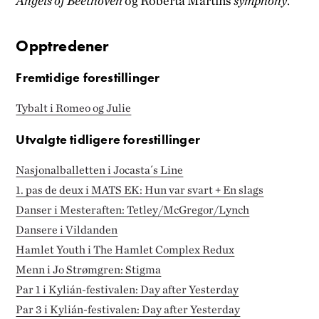
Angels of Beethoven
og Roberta Martins
symphony
.
Opptredener
Fremtidige forestillinger
Tybalt i Romeo og Julie
Utvalgte tidligere forestillinger
Nasjonalballetten i Jocasta´s Line
1. pas de deux i MATS EK: Hun var svart + En slags
Danser i Mesteraften: Tetley/McGregor/Lynch
Dansere i Vildanden
Hamlet Youth i The Hamlet Complex Redux
Menn i Jo Strømgren: Stigma
Par 1 i Kylián-festivalen: Day after Yesterday
Par 3 i Kylián-festivalen: Day after Yesterday