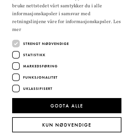
Facebook
bruke nettstedet vårt samtykker du i alle
Instagram
informasjonskapsler i samsvar med
retningslinjene våre for informasjonskapsler.
Les
LinkedIn
mer
STRENGT NØDVENDIGE
STATISTIKK
Hoved­samarbeidspartnere
MARKEDSFØRING
FUNKSJONALITET
UKLASSIFISERT
GODTA ALLE
KUN NØDVENDIGE