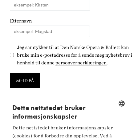
Etternavn
Jeg samtykker til at Den Norske Opera & Ballett kan
bruke min e-postadresse for å sende meg nyhetsbrev i
henhold til denne
personvernerklæringen
.
MELD PÅ
Dette nettstedet bruker
informasjonskapsler
NORWEGIAN
Følg oss på
Dette nettstedet bruker informasjonskapsler
ENGLISH
(cookies) for å forbedre din opplevelse. Ved å