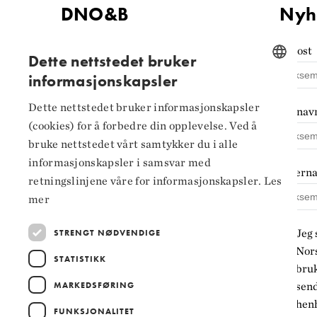
DNO&B
Nyh
Kontaktinformasjon
E-post
Dette nettstedet bruker
informasjonskapsler
Tilgjengelighets­erklæring
NORWEGIAN
Personvern og
Dette nettstedet bruker informasjonskapsler
Fornav
ENGLISH
informasjonskapsler
(cookies) for å forbedre din opplevelse. Ved å
bruke nettstedet vårt samtykker du i alle
Innstillinger for
informasjonskapsler i samsvar med
informasjonskapsler
Ettern
retningslinjene våre for informasjonskapsler.
Les
mer
Jeg 
STRENGT NØDVENDIGE
Nors
STATISTIKK
bruk
MARKEDSFØRING
sen
henh
FUNKSJONALITET