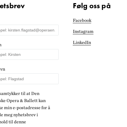
etsbrev
Følg oss på
Facebook
Instagram
LinkedIn
n
avn
samtykker til at Den
ke Opera & Ballett kan
e min e-postadresse for å
de meg nyhetsbrev i
old til denne