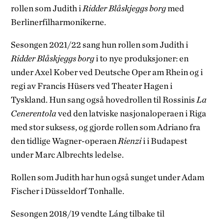
rollen som Judith i
Ridder Blåskjeggs borg
med
Berlinerfilharmonikerne.
Sesongen 2021/22 sang hun rollen som Judith i
Ridder Blåskjeggs borg
i to nye produksjoner: en
under Axel Kober ved Deutsche Oper am Rhein og i
regi av Francis Hüsers ved Theater Hagen i
Tyskland. Hun sang også hovedrollen til Rossinis
La
Cenerentola
ved den latviske nasjonaloperaen i Riga
med stor suksess, og gjorde rollen som Adriano fra
den tidlige Wagner-operaen
Rienzi
i i Budapest
under Marc Albrechts ledelse.
Rollen som Judith har hun også sunget under Adam
Fischer i Düsseldorf Tonhalle.
Sesongen 2018/19 vendte Láng tilbake til