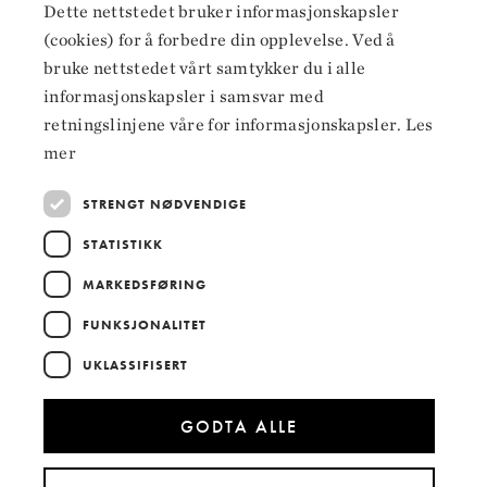
Facebook
Dette nettstedet bruker informasjonskapsler
ENGLISH
(cookies) for å forbedre din opplevelse. Ved å
Instagram
bruke nettstedet vårt samtykker du i alle
LinkedIn
informasjonskapsler i samsvar med
retningslinjene våre for informasjonskapsler.
Les
mer
STRENGT NØDVENDIGE
Hoved­samarbeidspartnere
STATISTIKK
MARKEDSFØRING
FUNKSJONALITET
UKLASSIFISERT
GODTA ALLE