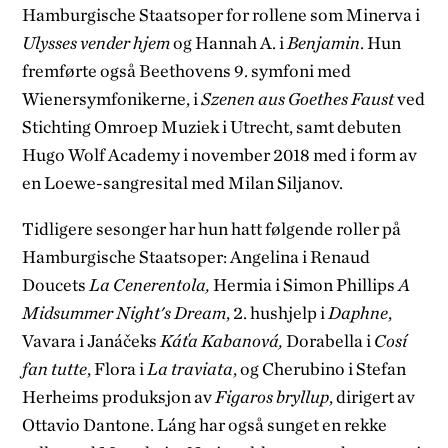
Hamburgische Staatsoper for rollene som Minerva i
Ulysses vender hjem
og Hannah A. i
Benjamin
. Hun
fremførte også Beethovens 9. symfoni med
Wienersymfonikerne, i
Szenen aus Goethes Faust
ved
Stichting Omroep Muziek i Utrecht, samt debuten
Hugo Wolf Academy i november 2018 med i form av
en Loewe-sangresital med Milan Siljanov.
Tidligere sesonger har hun hatt følgende roller på
Hamburgische Staatsoper: Angelina i Renaud
Doucets
La Cenerentola,
Hermia i Simon Phillips
A
Midsummer Night's Dream
, 2. hushjelp i
Daphne
,
Vavara i Janáčeks
Káťa Kabanová,
Dorabella i
Cosí
fan tutte
, Flora i
La traviata
, og Cherubino i Stefan
Herheims produksjon av
Figaros bryllup
, dirigert av
Ottavio Dantone. Láng har også sunget en rekke