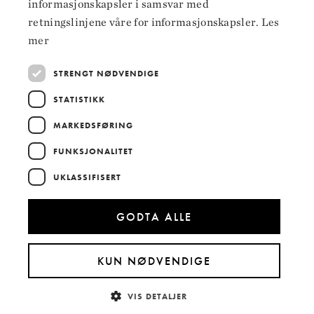
informasjonskapsler i samsvar med
LinkedIn
retningslinjene våre for informasjonskapsler.
Les
mer
STRENGT NØDVENDIGE
STATISTIKK
Hoved­samarbeidspartnere
MARKEDSFØRING
FUNKSJONALITET
UKLASSIFISERT
GODTA ALLE
KUN NØDVENDIGE
VIS DETALJER