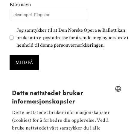
Etternavn
Jeg samtykker til at Den Norske Opera & Ballett kan
bruke min e-postadresse for å sende meg nyhetsbrev i
henhold til denne
personvernerklæringen
.
MELD PÅ
Dette nettstedet bruker
informasjonskapsler
Følg oss på
NORWEGIAN
Dette nettstedet bruker informasjonskapsler
ENGLISH
Facebook
(cookies) for å forbedre din opplevelse. Ved å
bruke nettstedet vårt samtykker du i alle
Instagram