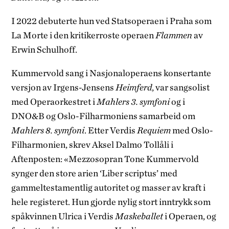
I 2022 debuterte hun ved Statsoperaen i Praha som
La Morte i den kritikerroste operaen
Flammen
av
Erwin Schulhoff.
Kummervold sang i Nasjonaloperaens konsertante
versjon av Irgens-Jensens
Heimferd
, var sangsolist
med Operaorkestret i
Mahlers 3. symfoni
og i
DNO&B og Oslo-Filharmoniens samarbeid om
Mahlers 8. symfoni
. Etter Verdis
Requiem
med Oslo-
Filharmonien, skrev Aksel Dalmo Tollåli i
Aftenposten: «Mezzosopran Tone Kummervold
synger den store arien ‘Liber scriptus’ med
gammeltestamentlig autoritet og masser av kraft i
hele registeret. Hun gjorde nylig stort inntrykk som
spåkvinnen Ulrica i Verdis
Maskeballet
i Operaen, og