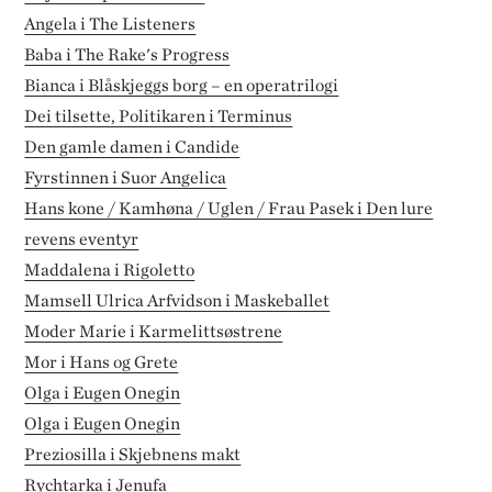
Angela i The Listeners
Baba i The Rake's Progress
Bianca i Blåskjeggs borg – en operatrilogi
Dei tilsette, Politikaren i Terminus
Den gamle damen i Candide
Fyrstinnen i Suor Angelica
Hans kone / Kamhøna / Uglen / Frau Pasek i Den lure
revens eventyr
Maddalena i Rigoletto
Mamsell Ulrica Arfvidson i Maskeballet
Moder Marie i Karmelittsøstrene
Mor i Hans og Grete
Olga i Eugen Onegin
Olga i Eugen Onegin
Preziosilla i Skjebnens makt
Rychtarka i Jenufa