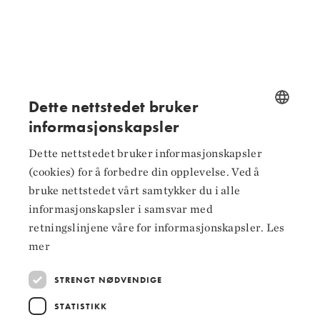
Følg oss på
Dette nettstedet bruker
Facebook
informasjonskapsler
NORWEGIAN
Instagram
Dette nettstedet bruker informasjonskapsler
ENGLISH
(cookies) for å forbedre din opplevelse. Ved å
LinkedIn
bruke nettstedet vårt samtykker du i alle
informasjonskapsler i samsvar med
retningslinjene våre for informasjonskapsler.
Les
mer
Hoved­samarbeidspartnere
STRENGT NØDVENDIGE
STATISTIKK