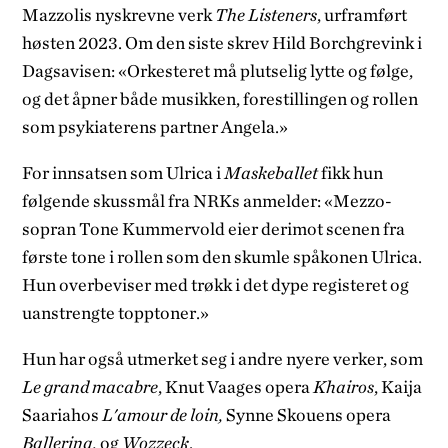
Mazzolis nyskrevne verk
The Listeners
, urframført
høsten 2023. Om den siste skrev Hild Borchgrevink i
Dagsavisen: «Orkesteret må plutselig lytte og følge,
og det åpner både musikken, forestillingen og rollen
som psykiaterens partner Angela.»
For innsatsen som Ulrica i
Maskeballet
fikk hun
følgende skussmål fra NRKs anmelder: «Mezzo­
sopran Tone Kummervold eier derimot scenen fra
første tone i rollen som den skumle spåkonen Ulrica.
Hun overbeviser med trøkk i det dype registeret og
uanstrengte topp­toner.»
Hun har også utmerket seg i andre nyere verker, som
Le grand macabre
, Knut Vaages opera
Khairos
, Kaija
Saariahos
L'amour de loin,
Synne Skouens opera
Ballerina,
og
Wozzeck
.