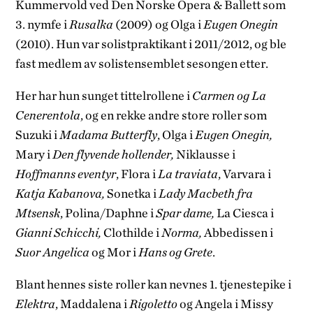
Kummervold ved Den Norske Opera & Ballett som
3. nymfe i
Rusalka
(2009) og Olga i
Eugen Onegin
(2010). Hun var solistpraktikant i 2011/2012, og ble
fast medlem av solistensemblet sesongen etter.
Her har hun sunget tittelrollene i
Carmen og La
Cenerentola
, og en rekke andre store roller som
Suzuki i
Madama Butterfly
, Olga i
Eugen Onegin,
Mary i
Den flyvende hollender,
Niklausse i
Hoffmanns eventyr
, Flora i
La traviata
, Varvara i
Katja Kabanova,
Sonetka i
Lady Macbeth fra
Mtsensk
,
Polina/Daphne i
Spar dame,
La Ciesca i
Gianni Schicchi,
Clothilde i
Norma,
Abbedissen i
Suor Angelica
og Mor i
Hans og Grete
.
Blant hennes siste roller kan nevnes 1. tjenestepike i
Elektra
, Maddalena i
Rigoletto
og Angela i Missy