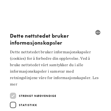
Følg oss på
Dette nettstedet bruker
Facebook
informasjonskapsler
NORWEGIAN
Instagram
Dette nettstedet bruker informasjonskapsler
ENGLISH
(cookies) for å forbedre din opplevelse. Ved å
LinkedIn
bruke nettstedet vårt samtykker du i alle
informasjonskapsler i samsvar med
retningslinjene våre for informasjonskapsler.
Les
mer
Hoved­samarbeidspartnere
STRENGT NØDVENDIGE
STATISTIKK