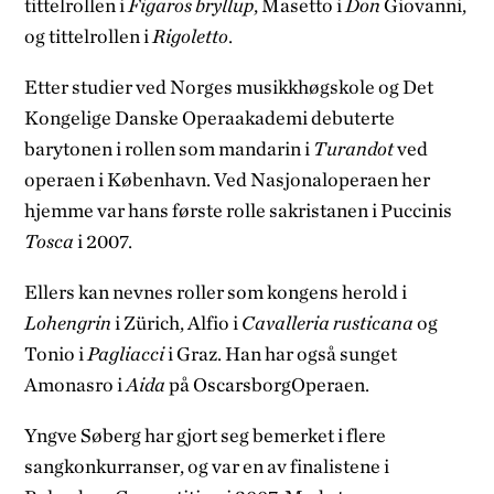
tittelrollen i
Figaros bryllup
, Masetto i
Don
Giovanni,
og tittelrollen i
Rigoletto
.
Etter studier ved Norges musikkhøgskole og Det
Kongelige Danske Operaakademi debuterte
barytonen i rollen som mandarin i
Turandot
ved
operaen i København. Ved Nasjonaloperaen her
hjemme var hans første rolle sakristanen i Puccinis
Tosca
i 2007.
Ellers kan nevnes roller som kongens herold i
Lohengrin
i Zürich, Alfio i
Cavalleria rusticana
og
Tonio i
Pagliacci
i Graz. Han har også sunget
Amonasro i
Aida
på OscarsborgOperaen.
Yngve Søberg har gjort seg bemerket i flere
sangkonkurranser, og var en av finalistene i