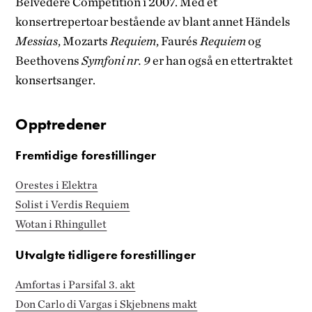
Belvedere Competition i 2007. Med et
konsertrepertoar bestående av blant annet Händels
Messias
, Mozarts
Requiem
, Faurés
Requiem
og
Beethovens
Symfoni nr. 9
er han også en ettertraktet
konsertsanger.
Opptredener
Fremtidige forestillinger
Orestes i Elektra
Solist i Verdis Requiem
Wotan i Rhingullet
Utvalgte tidligere forestillinger
Amfortas i Parsifal 3. akt
Don Carlo di Vargas i Skjebnens makt