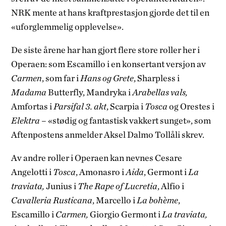
NRK mente at hans kraftprestasjon gjorde det til en
«uforglemmelig opplevelse».
De siste årene har han gjort flere store roller her i
Operaen: som Escamillo i en konsertant versjon av
Carmen
, som far i
Hans og Grete
, Sharpless i
Madama
Butterfly, Mandryka i
Arabellas vals,
Amfortas i
Parsifal 3. akt
, Scarpia i
Tosca
og Orestes i
Elektra
– «stødig og fantastisk vakkert sunget», som
Aftenpostens anmelder Aksel Dalmo Tollåli skrev.
Av andre roller i Operaen kan nevnes Cesare
Angelotti i
Tosca
, Amonasro i
Aida
, Germont i
La
traviata,
Junius i
The Rape of Lucretia
, Alfio i
Cavalleria Rusticana
, Marcello i
La bohème
,
Escamillo i
Carmen,
Giorgio Germont i
La traviata,