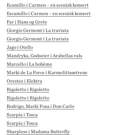
Ecamillo i Carmen – en scenisk konsert
Escamillo i Carmen – en scenisk konsert
Far i Hans og Grete
Giorgio Germont i La traviata
Giorgio Germont i La traviata
Jago i Otello
Mandryka, Godseier i Arabellas vals
Marcello i La bohème
Marki de La Force i Karmelittsøstrene
Orestes i Elektra
Rigoletto i Rigoletto
Rigoletto i Rigoletto
Rodrigo, Marki Posa i Don Carlo
Scarpia i Tosca
Scarpia i Tosca
Sharpless i Madama Butterfly