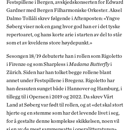
Festspillene i Bergen, avskjedskonserten for Edward
Gardner med Bergen Filharmoniske Orkester. Aksel
Dalmo Tollåli skrev følgende i Aftenposten: «Yngve
Søberg viser nok en gang hvor god han er i det tyske
repertoaret, og hans korte arie i starten av del to står
som et av kveldens store høydepunkt.»
Sesongen 18/19 debuterte han i rollen som Rigoletto
i Firenze og som Sharpless i
Madama Butterfly
i
Zürich. Siden har han tolket begge rollene blant
annet under Festspillene i Bregenz. Rigoletto har
han dessuten sunget både i Hannover og Hamburg, i
tillegg til i Operaen i 2019 og 2022. Da skrev Vårt
Land at Søberg var født til rollen, og at «det skal stort
hjerte og en stemme som har det levende livet i seg,
for å gestalte denne komplekse skikkelsen, noen vil
si en av de mest sammensatte i operalitteraturen».